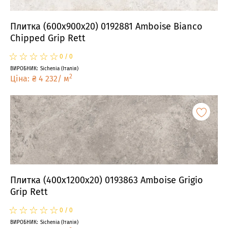
Плитка (600x900x20) 0192881 Amboise Bianco
Chipped Grip Rett
☆
★
☆
★
☆
★
☆
★
☆
★
0
/
0
ВИРОБНИК
:
Sichenia
(
Італія
)
2
Ціна
:
₴
4 232
/
м
Плитка (400x1200x20) 0193863 Amboise Grigio
Grip Rett
☆
★
☆
★
☆
★
☆
★
☆
★
0
/
0
ВИРОБНИК
:
Sichenia
(
Італія
)