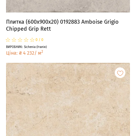
Плитка (600x900x20) 0192883 Amboise Grigio
Chipped Grip Rett
☆
★
☆
★
☆
★
☆
★
☆
★
0
/
0
ВИРОБНИК
:
Sichenia
(
Італія
)
2
Ціна
:
₴
4 232
/
м