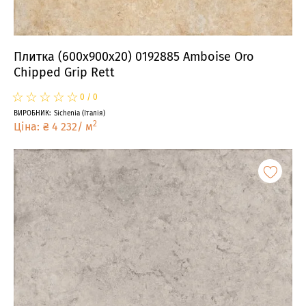
Плитка (600x900x20) 0192885 Amboise Oro
Chipped Grip Rett
☆
★
☆
★
☆
★
☆
★
☆
★
0
/
0
ВИРОБНИК
:
Sichenia
(
Італія
)
2
Ціна
:
₴
4 232
/
м