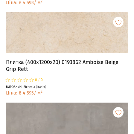
2
Ціна
:
₴
4 593
/
м
Плитка (400x1200x20) 0193862 Amboise Beige
Grip Rett
☆
★
☆
★
☆
★
☆
★
☆
★
0
/
0
ВИРОБНИК
:
Sichenia
(
Італія
)
2
Ціна
:
₴
4 593
/
м