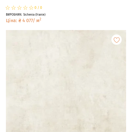
☆
★
☆
★
☆
★
☆
★
☆
★
0
/
0
ВИРОБНИК
:
Sichenia
(
Італія
)
2
Ціна
:
₴
4 077
/
м