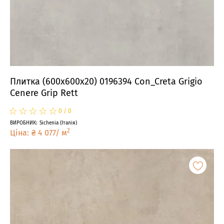
Плитка (600x600x20) 0196394 Con_Creta Grigio
Cenere Grip Rett
☆
★
☆
★
☆
★
☆
★
☆
★
0
/
0
ВИРОБНИК
:
Sichenia
(
Італія
)
2
Ціна
:
₴
4 077
/
м