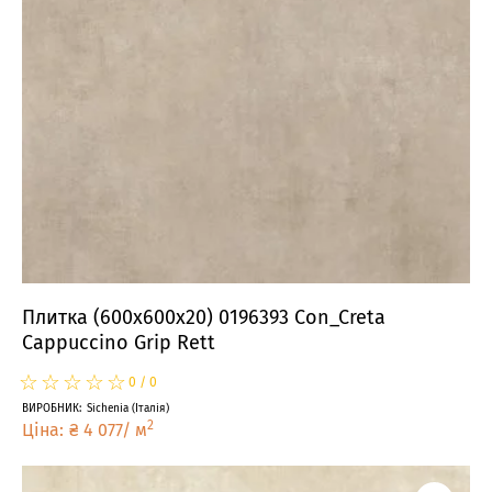
Плитка (600x600x20) 0196393 Con_Creta
Cappuccino Grip Rett
☆
★
☆
★
☆
★
☆
★
☆
★
0
/
0
ВИРОБНИК
:
Sichenia
(
Італія
)
2
Ціна
:
₴
4 077
/
м