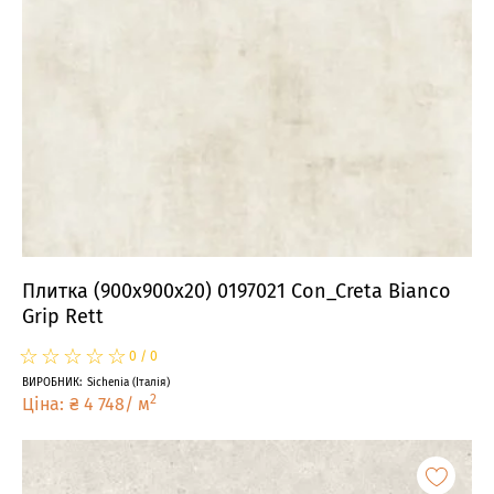
Плитка (900x900x20) 0197021 Con_Creta Bianco
Grip Rett
☆
★
☆
★
☆
★
☆
★
☆
★
0
/
0
ВИРОБНИК
:
Sichenia
(
Італія
)
2
Ціна
:
₴
4 748
/
м