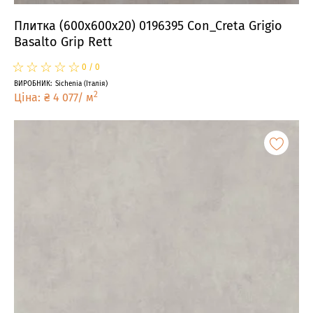
Плитка (600x600x20) 0196395 Con_Creta Grigio
Basalto Grip Rett
☆
★
☆
★
☆
★
☆
★
☆
★
0
/
0
ВИРОБНИК
:
Sichenia
(
Італія
)
2
Ціна
:
₴
4 077
/
м