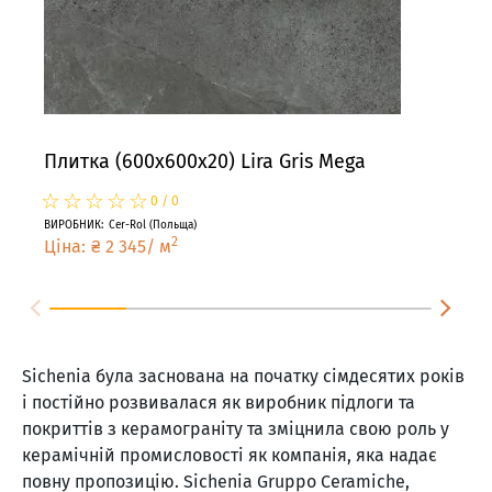
Плитка (600x600x20) Lira Gris Mega
Пли
☆
★
☆
★
☆
★
☆
★
☆
★
☆
★
0
/
0
ВИРОБНИК
:
Cer-Rol
(
Польща
)
ВИРО
2
Ціна
:
₴
2 345
/
м
Цін
Sichenia була заснована на початку сімдесятих років
і постійно розвивалася як виробник підлоги та
покриттів з керамограніту та зміцнила свою роль у
керамічній промисловості як компанія, яка надає
повну пропозицію. Sichenia Gruppo Ceramiche,