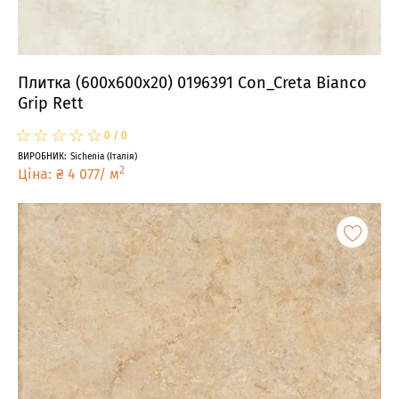
Плитка (600x600x20) 0196391 Con_Creta Bianco
Grip Rett
☆
★
☆
★
☆
★
☆
★
☆
★
0
/
0
ВИРОБНИК
:
Sichenia
(
Італія
)
2
Ціна
:
₴
4 077
/
м