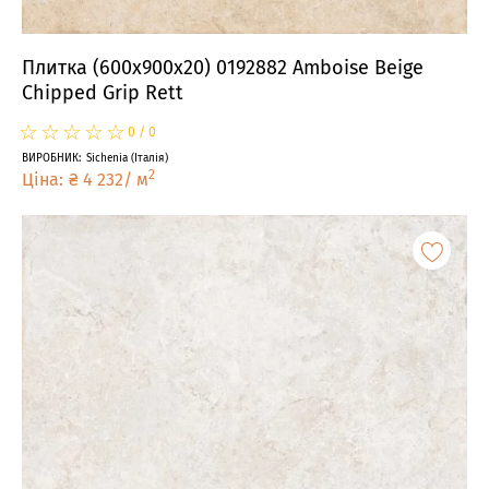
Плитка (600x900x20) 0192882 Amboise Beige
Chipped Grip Rett
☆
★
☆
★
☆
★
☆
★
☆
★
0
/
0
ВИРОБНИК
:
Sichenia
(
Італія
)
2
Ціна
:
₴
4 232
/
м