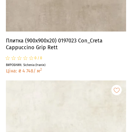
Плитка (900x900x20) 0197023 Con_Creta
Cappuccino Grip Rett
☆
★
☆
★
☆
★
☆
★
☆
★
0
/
0
ВИРОБНИК
:
Sichenia
(
Італія
)
2
Ціна
:
₴
4 748
/
м