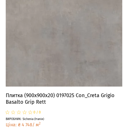
Плитка (900x900x20) 0197025 Con_Creta Grigio
Basalto Grip Rett
☆
★
☆
★
☆
★
☆
★
☆
★
0
/
0
ВИРОБНИК
:
Sichenia
(
Італія
)
2
Ціна
:
₴
4 748
/
м