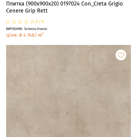
Плитка (900x900x20) 0197024 Con_Creta Grigio
Cenere Grip Rett
☆
★
☆
★
☆
★
☆
★
☆
★
0
/
0
ВИРОБНИК
:
Sichenia
(
Італія
)
2
Ціна
:
₴
4 748
/
м