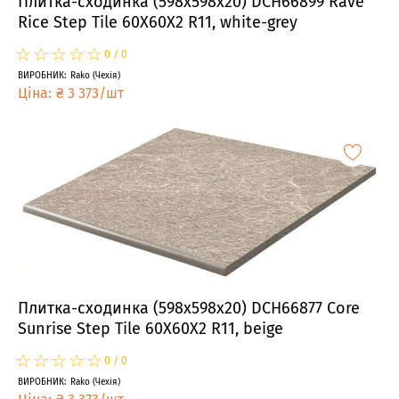
Плитка-сходинка (598x598x20) DCH66899 Rave
Rice Step Tile 60X60X2 R11, white-grey
☆
★
☆
★
☆
★
☆
★
☆
★
0
/
0
ВИРОБНИК
:
Rako
(
Чехія
)
Ціна
:
₴
3 373
/
шт
Плитка-сходинка (598x598x20) DCH66877 Core
Sunrise Step Tile 60X60X2 R11, beige
☆
★
☆
★
☆
★
☆
★
☆
★
0
/
0
ВИРОБНИК
:
Rako
(
Чехія
)