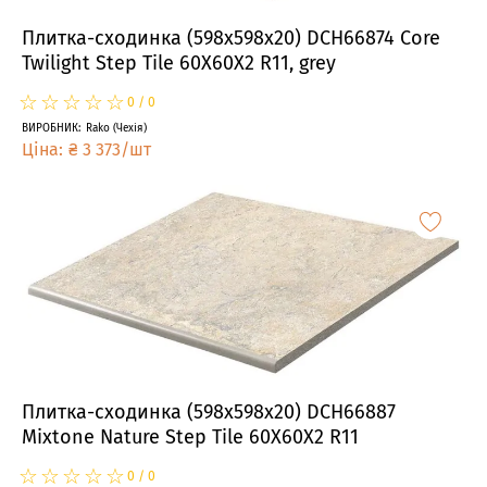
Плитка-сходинка (598x598x20) DCH66874 Core
Twilight Step Tile 60X60X2 R11, grey
☆
★
☆
★
☆
★
☆
★
☆
★
0
/
0
ВИРОБНИК
:
Rako
(
Чехія
)
Ціна
:
₴
3 373
/
шт
Плитка-сходинка (598x598x20) DCH66887
Mixtone Nature Step Tile 60X60X2 R11
☆
★
☆
★
☆
★
☆
★
☆
★
0
/
0