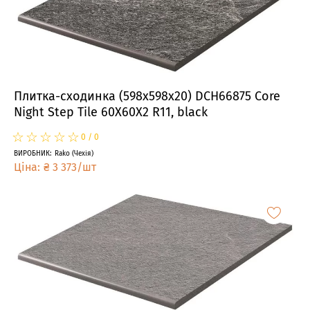
Плитка-сходинка (598x598x20) DCH66875 Core
Night Step Tile 60X60X2 R11, black
☆
★
☆
★
☆
★
☆
★
☆
★
0
/
0
ВИРОБНИК
:
Rako
(
Чехія
)
Ціна
:
₴
3 373
/
шт