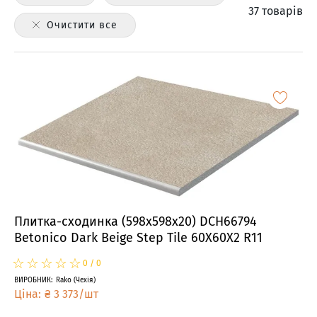
37 товарів
Очистити все
Плитка-сходинка (598x598x20) DCH66794
Betonico Dark Beige Step Tile 60X60X2 R11
☆
★
☆
★
☆
★
☆
★
☆
★
0
/
0
ВИРОБНИК
:
Rako
(
Чехія
)
Ціна
:
₴
3 373
/
шт