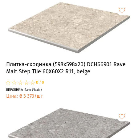
Плитка-сходинка (598x598x20) DCH66901 Rave
Malt Step Tile 60X60X2 R11, beige
☆
★
☆
★
☆
★
☆
★
☆
★
0
/
0
ВИРОБНИК
:
Rako
(
Чехія
)
Ціна
:
₴
3 373
/
шт