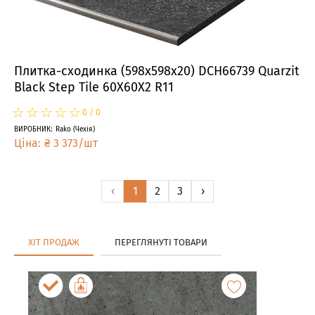
Плитка-сходинка (598x598x20) DCH66739 Quarzit
Black Step Tile 60X60X2 R11
☆
★
☆
★
☆
★
☆
★
☆
★
0
/
0
ВИРОБНИК
:
Rako
(
Чехія
)
Ціна
:
₴
3 373
/
шт
‹
1
2
3
›
ХІТ ПРОДАЖ
ПЕРЕГЛЯНУТІ ТОВАРИ