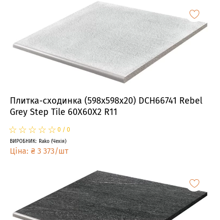
Плитка-сходинка (598x598x20) DCH66741 Rebel
Grey Step Tile 60X60X2 R11
☆
★
☆
★
☆
★
☆
★
☆
★
0
/
0
ВИРОБНИК
:
Rako
(
Чехія
)
Ціна
:
₴
3 373
/
шт