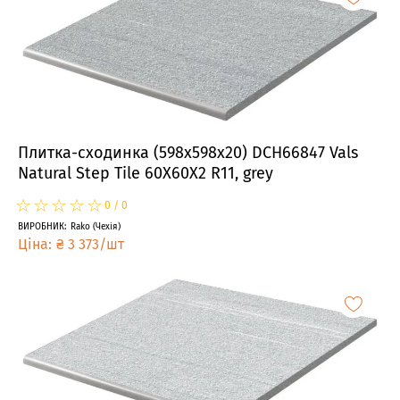
Плитка-сходинка (598x598x20) DCH66847 Vals
Natural Step Tile 60X60X2 R11, grey
☆
★
☆
★
☆
★
☆
★
☆
★
0
/
0
ВИРОБНИК
:
Rako
(
Чехія
)
Ціна
:
₴
3 373
/
шт