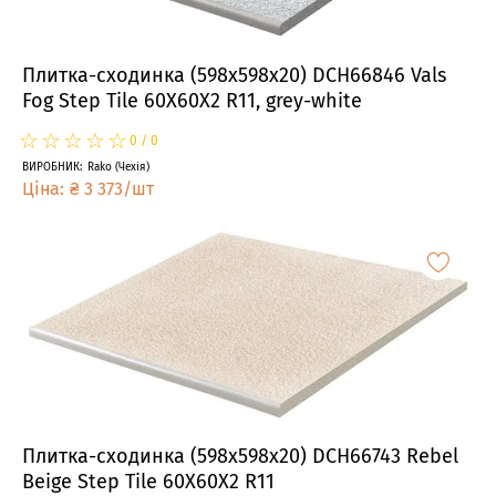
Плитка-сходинка (598x598x20) DCH66846 Vals
Fog Step Tile 60X60X2 R11, grey-white
☆
★
☆
★
☆
★
☆
★
☆
★
0
/
0
ВИРОБНИК
:
Rako
(
Чехія
)
Ціна
:
₴
3 373
/
шт
Плитка-сходинка (598x598x20) DCH66743 Rebel
Beige Step Tile 60X60X2 R11