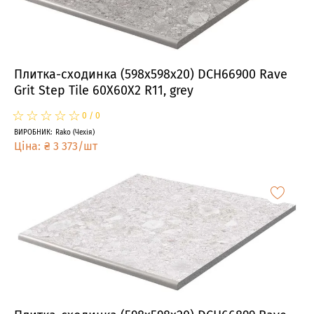
Плитка-сходинка (598x598x20) DCH66900 Rave
Grit Step Tile 60X60X2 R11, grey
☆
★
☆
★
☆
★
☆
★
☆
★
0
/
0
ВИРОБНИК
:
Rako
(
Чехія
)
Ціна
:
₴
3 373
/
шт