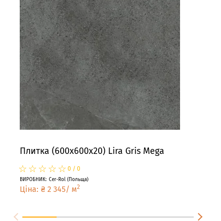
Плитка (600x600x20) Lira Gris Mega
Пли
☆
★
☆
★
☆
★
☆
★
☆
★
☆
★
0
/
0
ВИРОБНИК
:
Cer-Rol
(
Польща
)
ВИРО
2
Ціна
:
₴
2 345
/
м
Цін