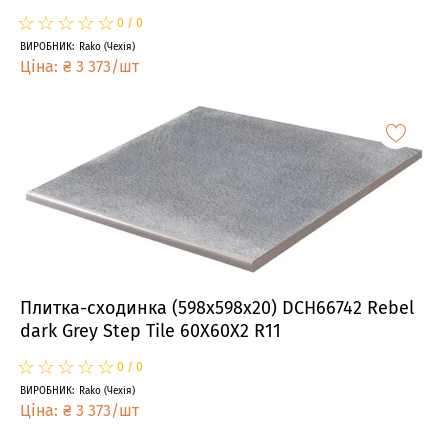
☆
★
☆
★
☆
★
☆
★
☆
★
0
/
0
ВИРОБНИК
:
Rako
(
Чехія
)
Ціна
:
₴
3 373
/
шт
Плитка-сходинка (598x598x20) DCH66742 Rebel
dark Grey Step Tile 60X60X2 R11
☆
★
☆
★
☆
★
☆
★
☆
★
0
/
0
ВИРОБНИК
:
Rako
(
Чехія
)
Ціна
:
₴
3 373
/
шт