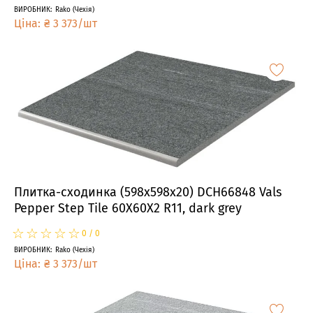
ВИРОБНИК
:
Rako
(
Чехія
)
Ціна
:
₴
3 373
/
шт
Плитка-сходинка (598x598x20) DCH66848 Vals
Pepper Step Tile 60X60X2 R11, dark grey
☆
★
☆
★
☆
★
☆
★
☆
★
0
/
0
ВИРОБНИК
:
Rako
(
Чехія
)
Ціна
:
₴
3 373
/
шт