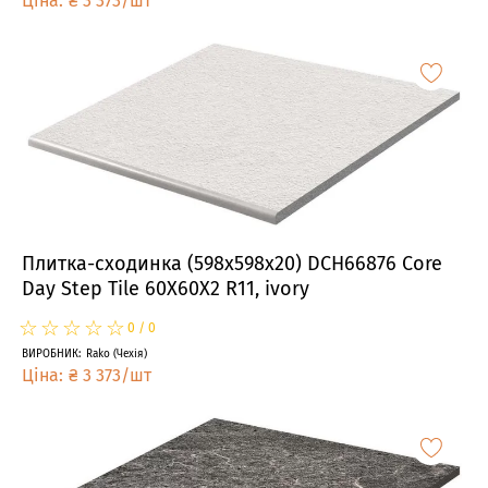
Ціна
:
₴
3 373
/
шт
Плитка-сходинка (598x598x20) DCH66876 Core
Day Step Tile 60X60X2 R11, ivory
☆
★
☆
★
☆
★
☆
★
☆
★
0
/
0
ВИРОБНИК
:
Rako
(
Чехія
)
Ціна
:
₴
3 373
/
шт