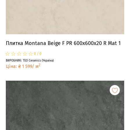
Плитка Montana Beige F PR 600x600x20 R Mat 1
☆
★
☆
★
☆
★
☆
★
☆
★
0
/
0
ВИРОБНИК
:
TEO Ceramics
(
Україна
)
2
Ціна
:
₴
1 599
/
м