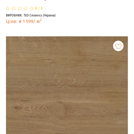
☆
★
☆
★
☆
★
☆
★
☆
★
0
/
0
ВИРОБНИК
:
TEO Ceramics
(
Україна
)
2
Ціна
:
₴
1 599
/
м