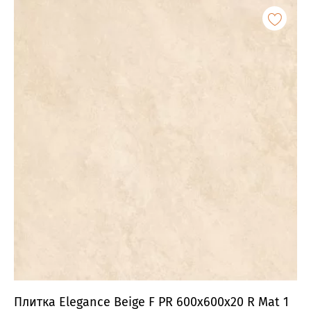
Плитка Elegance Beige F PR 600x600x20 R Mat 1