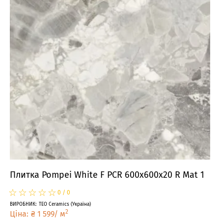
Плитка Pompei White F PCR 600x600x20 R Mat 1
☆
★
☆
★
☆
★
☆
★
☆
★
0
/
0
ВИРОБНИК
:
TEO Ceramics
(
Україна
)
2
Ціна
:
₴
1 599
/
м