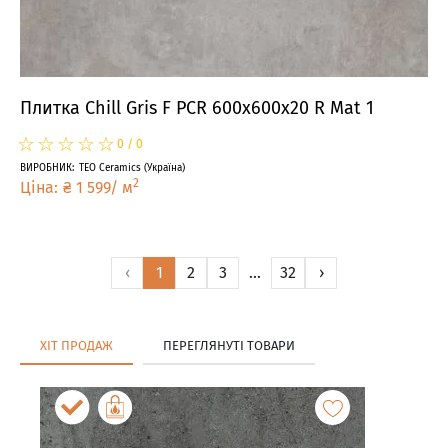
Плитка Chill Gris F PCR 600x600x20 R Mat 1
☆
★
☆
★
☆
★
☆
★
☆
★
0
/
0
ВИРОБНИК
:
TEO Ceramics
(
Україна
)
2
Ціна
:
₴
1 599
/
м
‹
1
2
3
...
32
›
ХІТ ПРОДАЖ
ПЕРЕГЛЯНУТІ ТОВАРИ