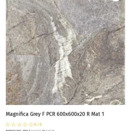
Magnifica Grey F PCR 600x600x20 R Mat 1
☆
★
☆
★
☆
★
☆
★
☆
★
0
/
0