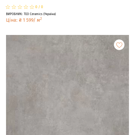
☆
★
☆
★
☆
★
☆
★
☆
★
0
/
0
ВИРОБНИК
:
TEO Ceramics
(
Україна
)
2
Ціна
:
₴
1 599
/
м