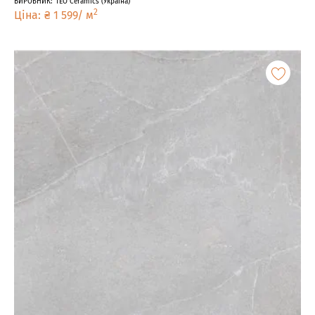
ВИРОБНИК
:
TEO Ceramics
(
Україна
)
2
Ціна
:
₴
1 599
/
м