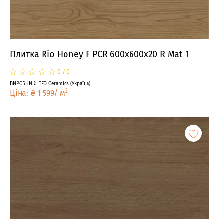
Плитка Rio Honey F PCR 600x600x20 R Mat 1
☆
★
☆
★
☆
★
☆
★
☆
★
0
/
0
ВИРОБНИК
:
TEO Ceramics
(
Україна
)
2
Ціна
:
₴
1 599
/
м