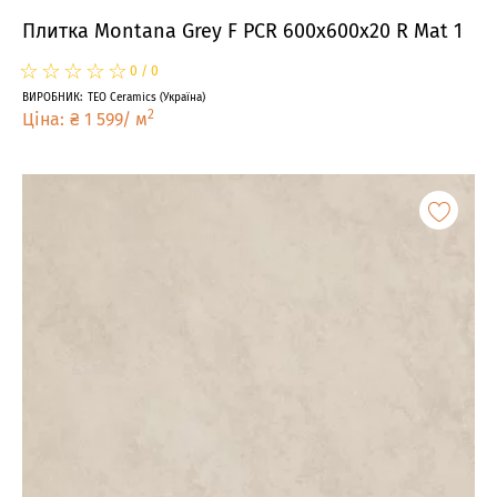
Плитка Montana Grey F PCR 600x600x20 R Mat 1
☆
★
☆
★
☆
★
☆
★
☆
★
0
/
0
ВИРОБНИК
:
TEO Ceramics
(
Україна
)
2
Ціна
:
₴
1 599
/
м