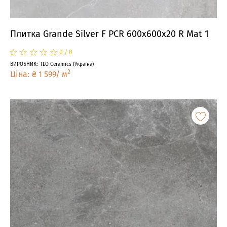
Плитка Grande Silver F PCR 600x600x20 R Mat 1
☆
★
☆
★
☆
★
☆
★
☆
★
0
/
0
ВИРОБНИК
:
TEO Ceramics
(
Україна
)
2
Ціна
:
₴
1 599
/
м