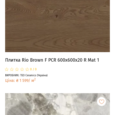
Плитка Rio Brown F PCR 600x600x20 R Mat 1
☆
★
☆
★
☆
★
☆
★
☆
★
0
/
0
ВИРОБНИК
:
TEO Ceramics
(
Україна
)
2
Ціна
:
₴
1 599
/
м