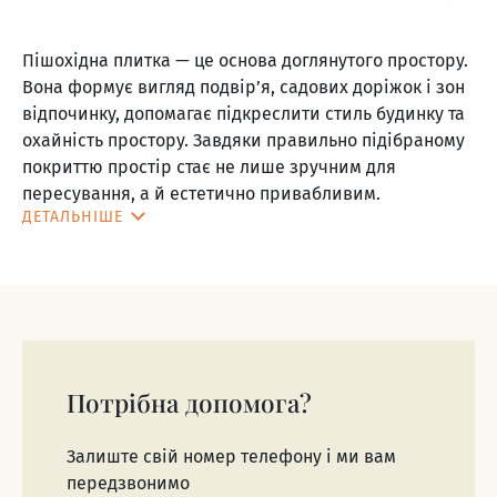
Пішохідна плитка
— це основа доглянутого простору.
Вона формує вигляд подвір’я, садових доріжок і зон
відпочинку, допомагає підкреслити стиль будинку та
охайність простору. Завдяки правильно підібраному
покриттю простір стає не лише зручним для
пересування, а й естетично привабливим.
ДЕТАЛЬНІШЕ
У нашому інтернет-магазині представлена
плитка
для пішохідних зон
, яка поєднує естетику,
довговічність і простоту догляду. Це рішення для тих,
хто хоче оформити територію навколо дому з увагою
до деталей — створити простір, де кожен елемент
виглядає продумано й охайно. Вона ідеально
Потрібна допомога?
підходить для приватних дворів де важлива не лише
краса, а й надійність і якість.
Залиште свій номер телефону і ми вам
Різновиди плитки для пішохідних зон
передзвонимо