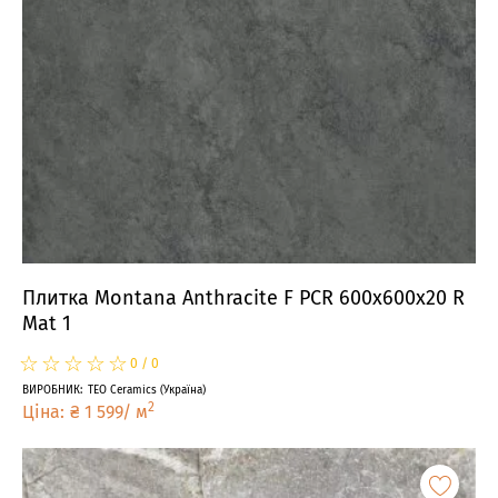
Плитка Montana Anthracite F PCR 600x600x20 R
Mat 1
☆
★
☆
★
☆
★
☆
★
☆
★
0
/
0
ВИРОБНИК
:
TEO Ceramics
(
Україна
)
2
Ціна
:
₴
1 599
/
м