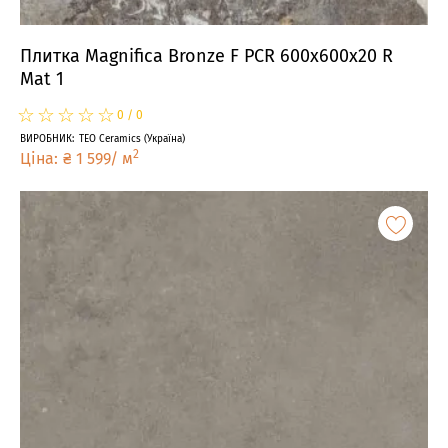
Плитка Magnifica Bronze F PCR 600x600x20 R
Mat 1
☆
★
☆
★
☆
★
☆
★
☆
★
0
/
0
ВИРОБНИК
:
TEO Ceramics
(
Україна
)
2
Ціна
:
₴
1 599
/
м