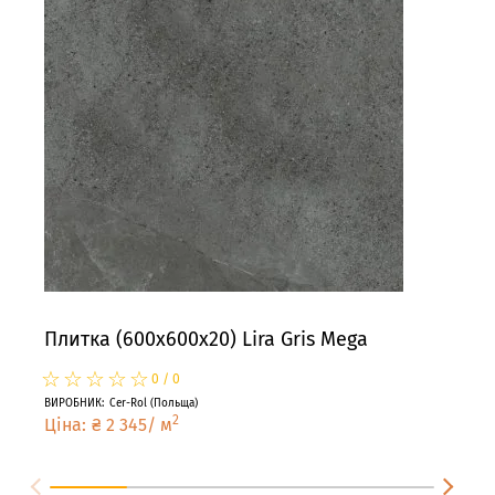
Плитка (600x600x20) Lira Gris Mega
Пли
☆
★
☆
★
☆
★
☆
★
☆
★
☆
★
0
/
0
ВИРОБНИК
:
Cer-Rol
(
Польща
)
ВИРО
2
Ціна
:
₴
2 345
/
м
Цін