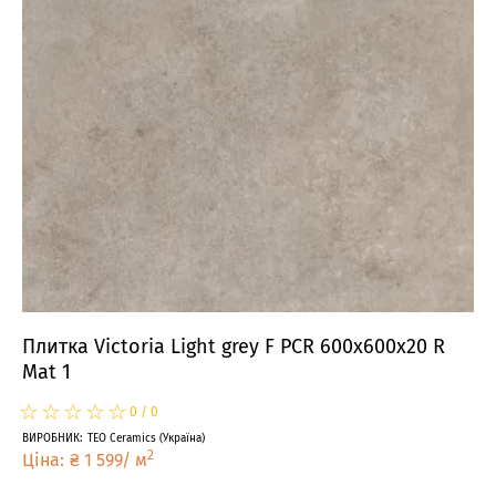
Плитка Victoria Light grey F PCR 600x600x20 R
Mat 1
☆
★
☆
★
☆
★
☆
★
☆
★
0
/
0
ВИРОБНИК
:
TEO Ceramics
(
Україна
)
2
Ціна
:
₴
1 599
/
м