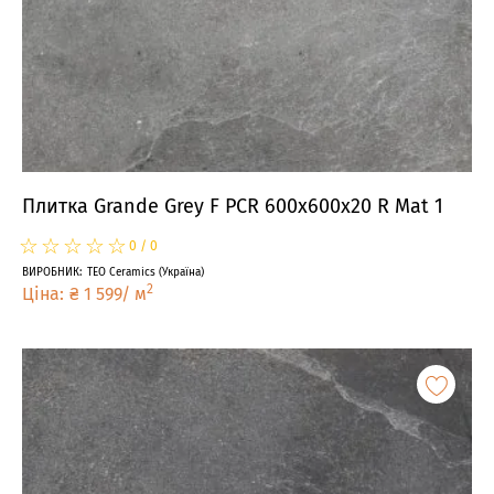
Плитка Grande Grey F PCR 600x600x20 R Mat 1
☆
★
☆
★
☆
★
☆
★
☆
★
0
/
0
ВИРОБНИК
:
TEO Ceramics
(
Україна
)
2
Ціна
:
₴
1 599
/
м