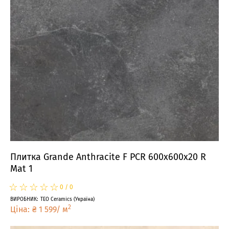
Плитка Grande Anthracite F PCR 600x600x20 R
Mat 1
☆
★
☆
★
☆
★
☆
★
☆
★
0
/
0
ВИРОБНИК
:
TEO Ceramics
(
Україна
)
2
Ціна
:
₴
1 599
/
м