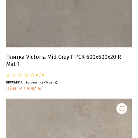
Плитка Victoria Mid Grey F PCR 600x600x20 R
Mat 1
☆
★
☆
★
☆
★
☆
★
☆
★
0
/
0
ВИРОБНИК
:
TEO Ceramics
(
Україна
)
2
Ціна
:
₴
1 599
/
м