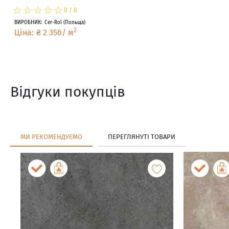
☆
★
☆
★
☆
★
☆
★
☆
★
0
/
0
ВИРОБНИК
:
Cer-Rol
(
Польща
)
2
Ціна
:
₴
2 356
/
м
Відгуки покупців
МИ РЕКОМЕНДУЄМО
ПЕРЕГЛЯНУТІ ТОВАРИ