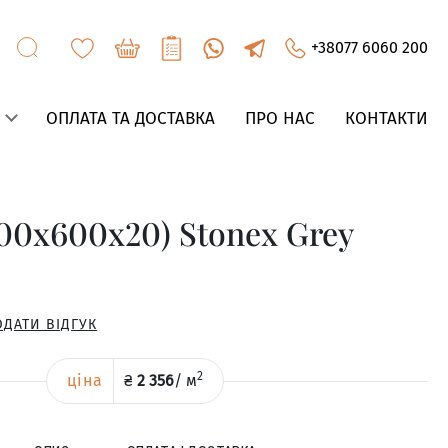
+38077 6060 200
ОПЛАТА ТА ДОСТАВКА
ПРО НАС
КОНТАКТИ
00x600x20) Stonex Grey
ОДАТИ ВІДГУК
2
ціна
₴
2 356
/
м