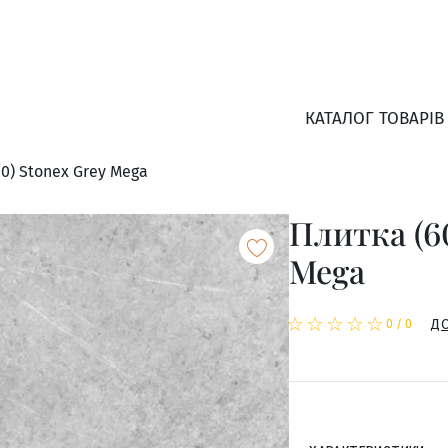
КАТАЛОГ ТОВАРІВ
0) Stonex Grey Mega
Плитка (6
Mega
☆
★
☆
★
☆
★
☆
★
☆
★
Д
0
/
0