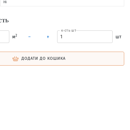
Ні
сть
к-сть шт
2
м
шт
–
+
ДОДАТИ ДО КОШИКА