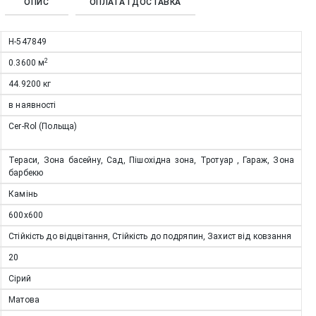
ОПИС
ОПЛАТА І ДОСТАВКА
Н-547849
2
0.3600
м
44.9200
кг
в наявності
Cer-Rol (Польща)
Тераси, Зона басейну, Сад, Пішохідна зона, Тротуар , Гараж, Зона
барбекю
Камінь
600х600
Стійкість до відцвітання, Стійкість до подряпин, Захист від ковзання
20
Сірий
Матова