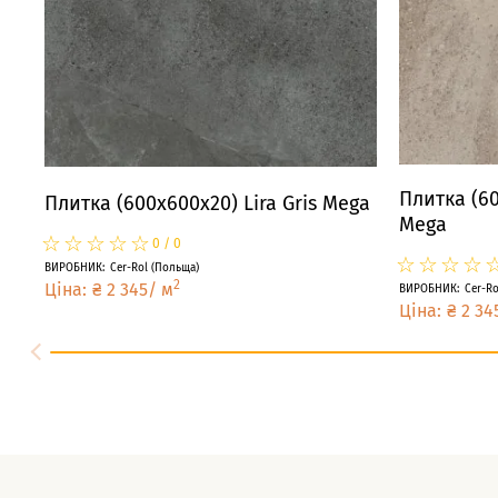
Плитка (60
Плитка (600x600x20) Lira Gris Mega
Mega
☆
★
☆
★
☆
★
☆
★
☆
★
0
/
0
☆
★
☆
★
☆
★
☆
★
ВИРОБНИК
:
Cer-Rol
(
Польща
)
2
Ціна
:
₴
2 345
/
м
ВИРОБНИК
:
Cer-Ro
Ціна
:
₴
2 34