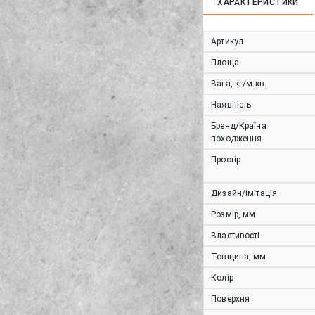
ХАРАКТЕРИСТИКИ
Артикул
Площа
Вага, кг/м.кв.
Наявність
Бренд/Країна
походження
Простір
Дизайн/імітація
Розмір, мм
Властивості
Товщина, мм
Колір
Поверхня