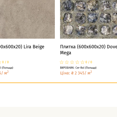
0x600x20) Lira Beige
Плитка (600x600x20) Dove
Mega
☆
★
☆
★
☆
★
☆
★
☆
★
☆
★
0
/
0
0
/
0
l
(
Польща
)
ВИРОБНИК
:
Cer-Rol
(
Польща
)
2
2
5
/
м
Ціна
:
₴
2 345
/
м