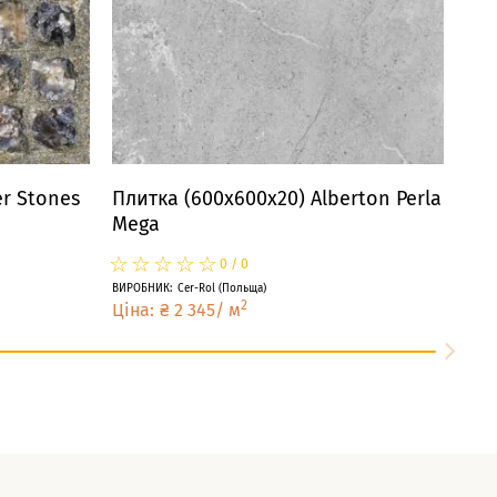
r Stones
Плитка (600x600x20) Alberton Perla
Mega
☆
★
☆
★
☆
★
☆
★
☆
★
0
/
0
ВИРОБНИК
:
Cer-Rol
(
Польща
)
2
Ціна
:
₴
2 345
/
м