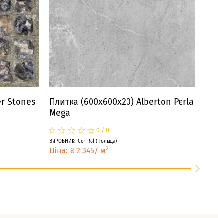
r Stones
Плитка (600x600x20) Alberton Perla
Mega
☆
★
☆
★
☆
★
☆
★
☆
★
0
/
0
ВИРОБНИК
:
Cer-Rol
(
Польща
)
2
Ціна
:
₴
2 345
/
м