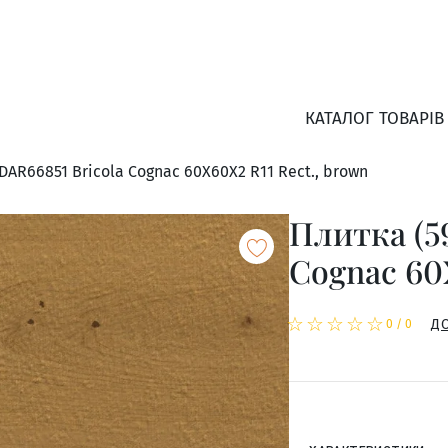
КАТАЛОГ ТОВАРІВ
DAR66851 Bricola Cognac 60X60X2 R11 Rect., brown
Плитка (5
Cognac 60X
☆
★
☆
★
☆
★
☆
★
☆
★
Д
0
/
0