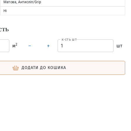
Матова, Антисліп/Grip
Ні
сть
к-сть шт
2
м
шт
–
+
ДОДАТИ ДО КОШИКА