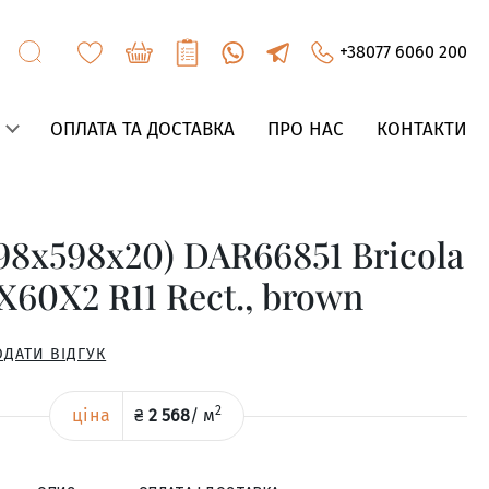
+38077 6060 200
ОПЛАТА ТА ДОСТАВКА
ПРО НАС
КОНТАКТИ
98x598x20) DAR66851 Bricola
60X2 R11 Rect., brown
ОДАТИ ВІДГУК
2
ціна
₴
2 568
/
м