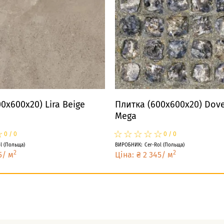
0x600x20) Lira Beige
Плитка (600x600x20) Dove
Mega
☆
★
☆
★
☆
★
☆
★
☆
★
☆
★
0
/
0
0
/
0
l
(
Польща
)
ВИРОБНИК
:
Cer-Rol
(
Польща
)
2
2
5
/
м
Ціна
:
₴
2 345
/
м