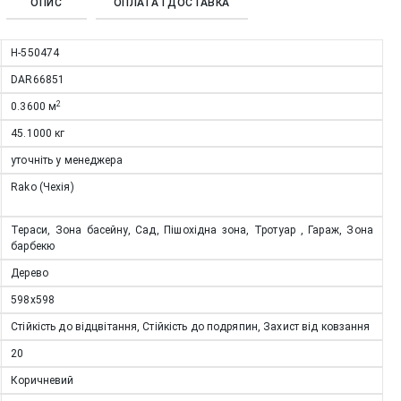
ОПИС
ОПЛАТА І ДОСТАВКА
Н-550474
DAR66851
2
0.3600
м
45.1000
кг
уточніть у менеджера
Rako (Чехія)
Тераси, Зона басейну, Сад, Пішохідна зона, Тротуар , Гараж, Зона
барбекю
Дерево
598x598
Стійкість до відцвітання, Стійкість до подряпин, Захист від ковзання
20
Коричневий