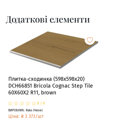
Додаткові елементи
Плитка-сходинка (598x598x20)
DCH66851 Bricola Cognac Step Tile
60X60X2 R11, brown
☆
★
☆
★
☆
★
☆
★
☆
★
0
/
0
ВИРОБНИК
:
Rako
(
Чехія
)
Ціна
:
₴
3 373
/
шт