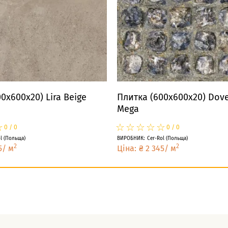
0x600x20) Lira Beige
Плитка (600x600x20) Dove
Mega
☆
★
☆
★
☆
★
☆
★
☆
★
☆
★
0
/
0
0
/
0
l
(
Польща
)
ВИРОБНИК
:
Cer-Rol
(
Польща
)
2
2
5
/
м
Ціна
:
₴
2 345
/
м