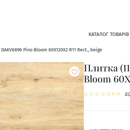
КАТАЛОГ ТОВАРІВ
 DAKV6896 Pino Bloom 60X120X2 R11 Rect., beige
Плитка (1
Bloom 60X1
☆
★
☆
★
☆
★
☆
★
☆
★
Д
0
/
0