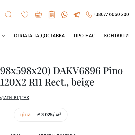
+38077 6060 200
ОПЛАТА ТА ДОСТАВКА
ПРО НАС
КОНТАКТИ
198x598x20) DAKV6896 Pino
20X2 R11 Rect., beige
ОДАТИ ВІДГУК
2
ціна
₴
3 025
/
м