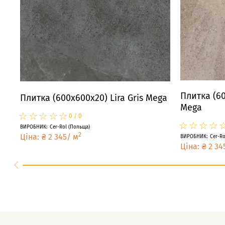
Плитка (60
Плитка (600x600x20) Lira Gris Mega
Mega
☆
★
☆
★
☆
★
☆
★
☆
★
0
/
0
☆
★
☆
★
☆
★
☆
★
ВИРОБНИК
:
Cer-Rol
(
Польща
)
2
Ціна
:
₴
2 345
/
м
ВИРОБНИК
:
Cer-Ro
Ціна
:
₴
2 34