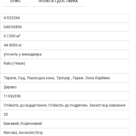
ОПИС
ОПЛАТА І ДОСТАВКА
Н-552266
DAKV6896
2
0.7200
м
44.8000
кг
уточніть у менеджера
Rako (Чехія)
Тераси, Сад, Пішохідна зона, Тротуар , Гараж, Зона барбекю
Дерево
1198x598
Стійкість до відцвітання, Стійкість до подряпин, Захист від ковзання
20
Бежевий, Коричневий
Матова, Антисліп/Grip