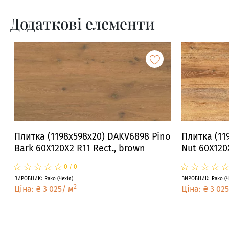
Додаткові елементи
Плитка (1198x598x20) DAKV6898 Pino
Плитка (11
Bark 60X120X2 R11 Rect., brown
Nut 60X120
☆
★
☆
★
☆
★
☆
★
☆
★
☆
★
☆
★
☆
★
☆
★
0
/
0
ВИРОБНИК
:
Rako
(
Чехія
)
ВИРОБНИК
:
Rako
(
Ч
2
Ціна
:
₴
3 025
/
м
Ціна
:
₴
3 025