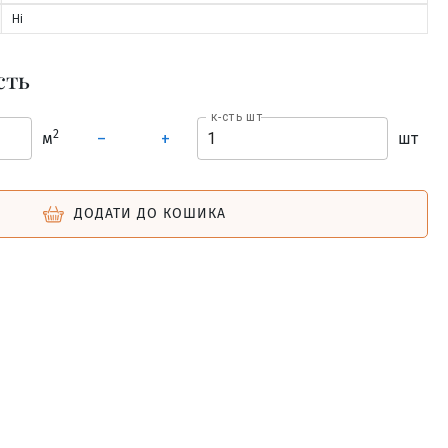
Ні
сть
к-сть шт
2
м
шт
–
+
ДОДАТИ ДО КОШИКА