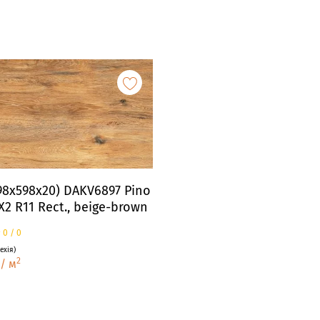
98x598x20) DAKV6897 Pino
X2 R11 Rect., beige-brown
☆
★
0
/
0
ехія
)
2
/
м