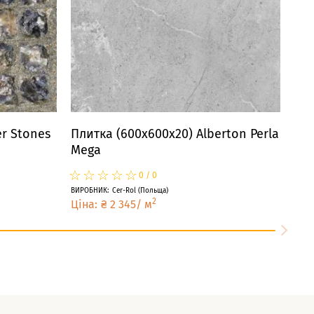
r Stones
Плитка (600x600x20) Alberton Perla
Mega
☆
★
☆
★
☆
★
☆
★
☆
★
0
/
0
ВИРОБНИК
:
Cer-Rol
(
Польща
)
2
Ціна
:
₴
2 345
/
м