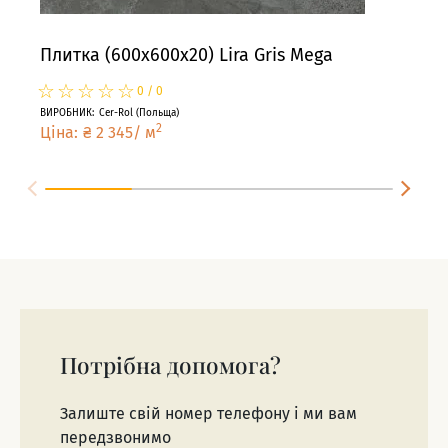
Плитка (600x600x20) Lira Gris Mega
Пли
☆
★
☆
★
☆
★
☆
★
☆
★
☆
★
0
/
0
ВИРОБНИК
:
Cer-Rol
(
Польща
)
ВИРО
2
Ціна
:
₴
2 345
/
м
Цін
Потрібна допомога?
Залиште свій номер телефону і ми вам
передзвонимо