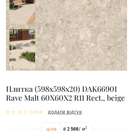
Плитка (598x598x20) DAK66901
Rave Malt 60X60X2 R11 Rect., beige
☆
★
☆
★
☆
★
☆
★
☆
★
ДОДАТИ ВІДГУК
0
/
0
2
ціна
₴
2 568
/
м