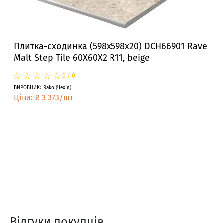
Плитка-сходинка (598x598x20) DCH66901 Rave
Malt Step Tile 60X60X2 R11, beige
☆
★
☆
★
☆
★
☆
★
☆
★
0
/
0
ВИРОБНИК
:
Rako
(
Чехія
)
Ціна
:
₴
3 373
/
шт
Відгуки покупців