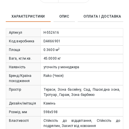
ХАРАКТЕРИСТИКИ
ОПИС
ОПЛАТА І ДОСТАВКА
Артикул
Н-552616
Код виробника
DAK66901
2
Площа
0.3600
м
Вага, кг/м.кв.
45.0000
кг
Наявність
уточніть у менеджера
Бренд/Країна
Rako (Чехія)
походження
Простір
Тераси, Зона басейну, Сад, Пішохідна зона,
Тротуар , Гараж, Зона барбекю
Дизайн/імітація
Камінь
Розмір, мм
598x598
Властивості
Стійкість до відцвітання, Стійкість до
подряпин, Захист від ковзання