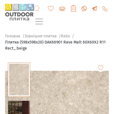
+3807
6060
200
Головна
Зовнішня плитка
Rako
Плитка (598x598x20) DAK66901 Rave Malt 60X60X2 R11
Rect., beige