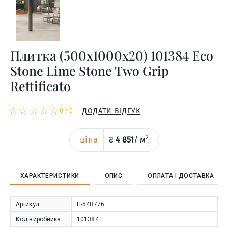
Плитка (500x1000x20) 101384 Eco
Stone Lime Stone Two Grip
Rettificato
☆
★
☆
★
☆
★
☆
★
☆
★
ДОДАТИ ВІДГУК
0
/
0
2
ціна
₴
4 851
/
м
ХАРАКТЕРИСТИКИ
ОПИС
ОПЛАТА І ДОСТАВКА
Артикул
Н-548776
Код виробника
101384