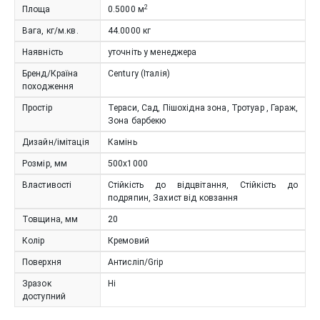
2
Площа
0.5000
м
Вага, кг/м.кв.
44.0000
кг
Наявність
уточніть у менеджера
Бренд/Країна
Century (Італія)
походження
Простір
Тераси, Сад, Пішохідна зона, Тротуар , Гараж,
Зона барбекю
Дизайн/імітація
Камінь
Розмір, мм
500x1000
Властивості
Стійкість до відцвітання, Стійкість до
подряпин, Захист від ковзання
Товщина, мм
20
Колір
Кремовий
Поверхня
Антисліп/Grip
Зразок
Ні
доступний