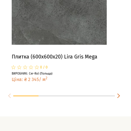
Плитка (600x600x20) Lira Gris Mega
Пли
☆
★
☆
★
☆
★
☆
★
☆
★
☆
★
0
/
0
ВИРОБНИК
:
Cer-Rol
(
Польща
)
ВИРО
2
Ціна
:
₴
2 345
/
м
Цін