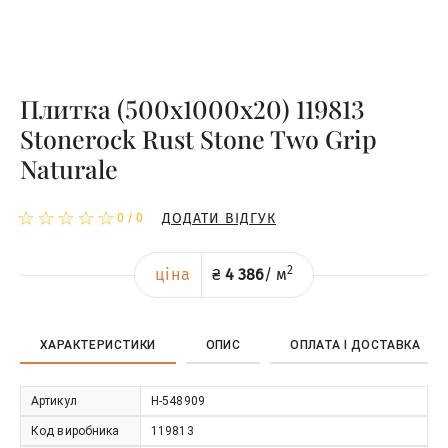
Плитка (500x1000x20) 119813
Stonerock Rust Stone Two Grip
Naturale
☆
★
☆
★
☆
★
☆
★
☆
★
ДОДАТИ ВІДГУК
0
/
0
2
ціна
₴
4 386
/
м
ХАРАКТЕРИСТИКИ
ОПИС
ОПЛАТА І ДОСТАВКА
Артикул
Н-548909
Код виробника
119813