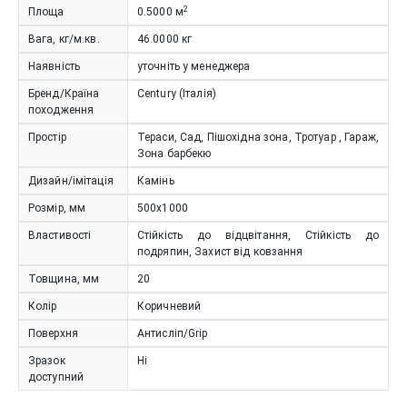
2
Площа
0.5000
м
Вага, кг/м.кв.
46.0000
кг
Наявність
уточніть у менеджера
Бренд/Країна
Century (Італія)
походження
Простір
Тераси, Сад, Пішохідна зона, Тротуар , Гараж,
Зона барбекю
Дизайн/імітація
Камінь
Розмір, мм
500x1000
Властивості
Стійкість до відцвітання, Стійкість до
подряпин, Захист від ковзання
Товщина, мм
20
Колір
Коричневий
Поверхня
Антисліп/Grip
Зразок
Ні
доступний