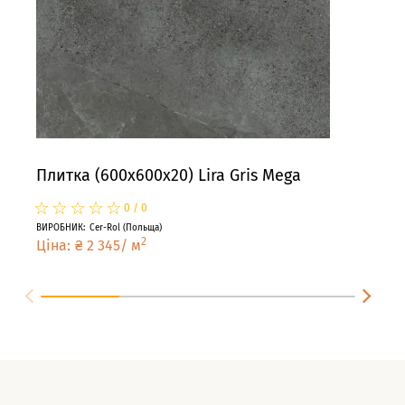
Плитка (600x600x20) Lira Gris Mega
Пли
☆
★
☆
★
☆
★
☆
★
☆
★
☆
★
0
/
0
ВИРОБНИК
:
Cer-Rol
(
Польща
)
ВИРО
2
Ціна
:
₴
2 345
/
м
Цін