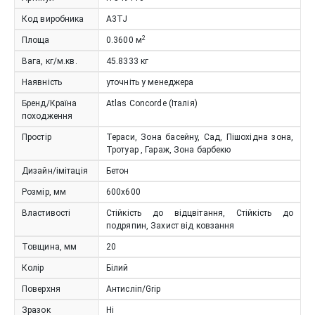
Код виробника
A3TJ
2
Площа
0.3600
м
Вага, кг/м.кв.
45.8333
кг
Наявність
уточніть у менеджера
Бренд/Країна
Atlas Concorde (Італія)
походження
Простір
Тераси, Зона басейну, Сад, Пішохідна зона,
Тротуар , Гараж, Зона барбекю
Дизайн/імітація
Бетон
Розмір, мм
600x600
Властивості
Стійкість до відцвітання, Стійкість до
подряпин, Захист від ковзання
Товщина, мм
20
Колір
Білий
Поверхня
Антисліп/Grip
Зразок
Ні