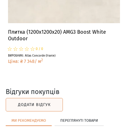
Плитка (1200x1200x20) AMG3 Boost White
Outdoor
☆
★
☆
★
☆
★
☆
★
☆
★
0
/
0
ВИРОБНИК
:
Atlas Concorde
(
Італія
)
2
Ціна
:
₴
7 348
/
м
Відгуки покупців
ДОДАТИ ВІДГУК
МИ РЕКОМЕНДУЄМО
ПЕРЕГЛЯНУТІ ТОВАРИ