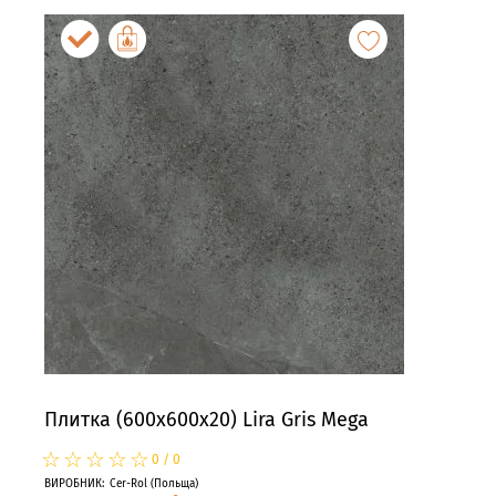
Плитка (600x600x20) Lira Gris Mega
Пли
☆
★
☆
★
☆
★
☆
★
☆
★
☆
★
0
/
0
ВИРОБНИК
:
Cer-Rol
(
Польща
)
ВИРО