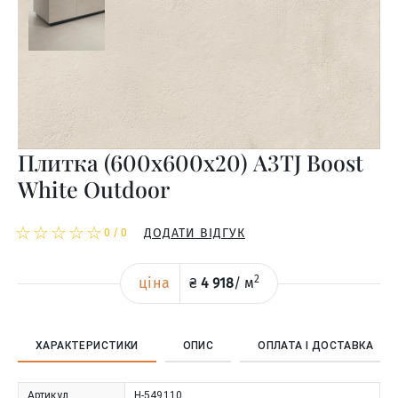
Плитка (600x600x20) A3TJ Boost
White Outdoor
☆
★
☆
★
☆
★
☆
★
☆
★
ДОДАТИ ВІДГУК
0
/
0
2
ціна
₴
4 918
/
м
ХАРАКТЕРИСТИКИ
ОПИС
ОПЛАТА І ДОСТАВКА
Артикул
Н-549110