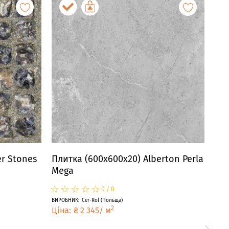
r Stones
Плитка (600x600x20) Alberton Perla
Mega
☆
★
☆
★
☆
★
☆
★
☆
★
0
/
0
ВИРОБНИК
:
Cer-Rol
(
Польща
)
2
Ціна
:
₴
2 345
/
м