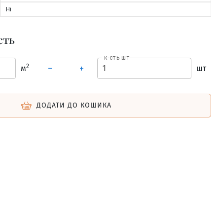
Ні
сть
к-сть шт
2
м
шт
–
+
ДОДАТИ ДО КОШИКА