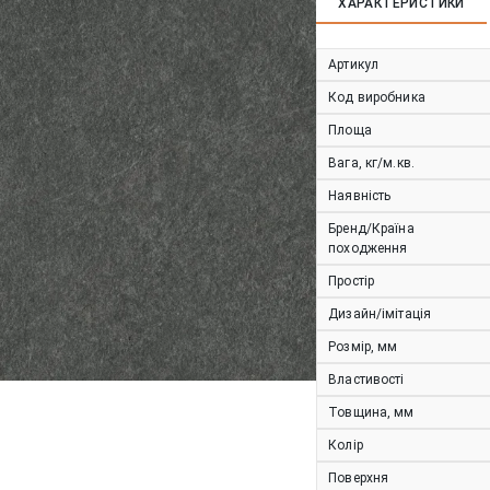
ХАРАКТЕРИСТИКИ
Артикул
Код виробника
Площа
Вага, кг/м.кв.
Наявність
Бренд/Країна
походження
Простір
Дизайн/імітація
Розмір, мм
Властивості
Товщина, мм
Колір
Поверхня