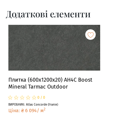
Додаткові елементи
Плитка (600x1200x20) AH4C Boost
Mineral Tarmac Outdoor
☆
★
☆
★
☆
★
☆
★
☆
★
0
/
0
ВИРОБНИК
:
Atlas Concorde
(
Італія
)
2
Ціна
:
₴
6 094
/
м