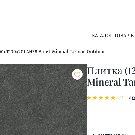
КАТАЛОГ ТОВАРІВ
00x1200x20) AH38 Boost Mineral Tarmac Outdoor
Плитка (1
Mineral T
☆
★
☆
★
☆
★
☆
★
☆
★
ДО
5
/
1