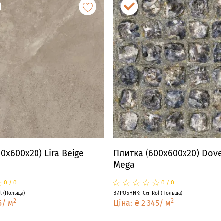
0x600x20) Lira Beige
Плитка (600x600x20) Dove
Mega
☆
★
☆
★
☆
★
☆
★
☆
★
☆
★
0
/
0
0
/
0
l
(
Польща
)
ВИРОБНИК
:
Cer-Rol
(
Польща
)
2
2
5
/
м
Ціна
:
₴
2 345
/
м