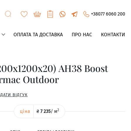
+38077 6060 200
ОПЛАТА ТА ДОСТАВКА
ПРО НАС
КОНТАКТИ
200x1200x20) AH38 Boost
armac Outdoor
ДАТИ ВІДГУК
2
ціна
₴
7 235
/
м