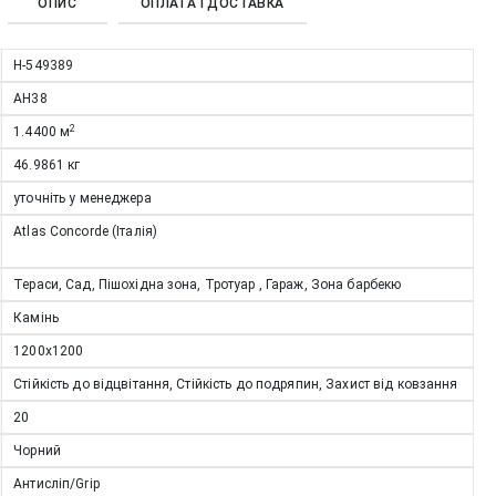
ОПИС
ОПЛАТА І ДОСТАВКА
Н-549389
AH38
2
1.4400
м
46.9861
кг
уточніть у менеджера
Atlas Concorde (Італія)
Тераси, Сад, Пішохідна зона, Тротуар , Гараж, Зона барбекю
Камінь
1200x1200
Стійкість до відцвітання, Стійкість до подряпин, Захист від ковзання
20
Чорний
Антисліп/Grip