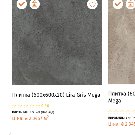
Плитка (60
Плитка (600x600x20) Lira Gris Mega
Mega
☆
★
☆
★
☆
★
☆
★
☆
★
0
/
0
☆
★
☆
★
☆
★
☆
★
ВИРОБНИК
:
Cer-Rol
(
Польща
)
2
Ціна
:
₴
2 345
/
м
ВИРОБНИК
:
Cer-Ro
Ціна
:
₴
2 34