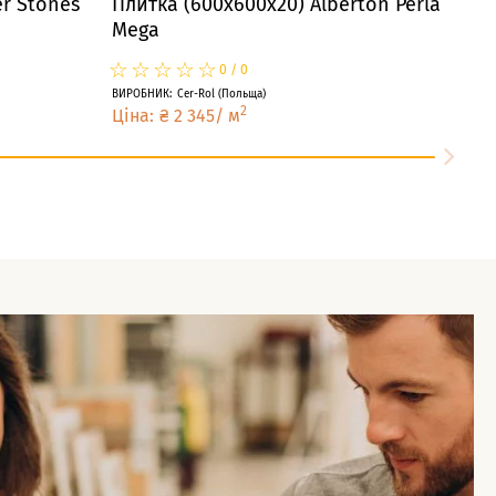
r Stones
Плитка (600x600x20) Alberton Perla
Mega
☆
★
☆
★
☆
★
☆
★
☆
★
0
/
0
ВИРОБНИК
:
Cer-Rol
(
Польща
)
2
Ціна
:
₴
2 345
/
м