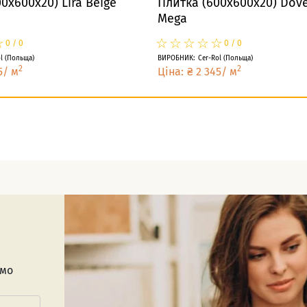
0x600x20) Lira Beige
Плитка (600x600x20) Dove
Mega
☆
★
☆
★
☆
★
☆
★
☆
★
☆
★
0
/
0
0
/
0
l
(
Польща
)
ВИРОБНИК
:
Cer-Rol
(
Польща
)
2
2
5
/
м
Ціна
:
₴
2 345
/
м
имо