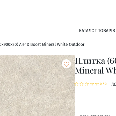
КАТАЛОГ ТОВАРІВ
0x900x20) AH4D Boost Mineral White Outdoor
Плитка (6
Mineral W
☆
★
☆
★
☆
★
☆
★
☆
★
Д
0
/
0