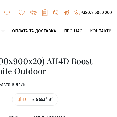
+38077 6060 200
ОПЛАТА ТА ДОСТАВКА
ПРО НАС
КОНТАКТИ
00x900x20) AH4D Boost
hite Outdoor
ОДАТИ ВІДГУК
2
ціна
₴
5 553
/
м