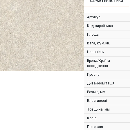
ХАРАКТЕРИСТИКИ
Артикул
Код виробника
Площа
Вага, кг/м.кв.
Наявність
Бренд/Країна
походження
Простір
Дизайн/імітація
Розмір, мм
Властивості
Товщина, мм
Колір
Поверхня