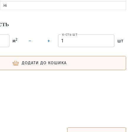
Ні
сть
к-сть шт
2
м
шт
–
+
ДОДАТИ ДО КОШИКА