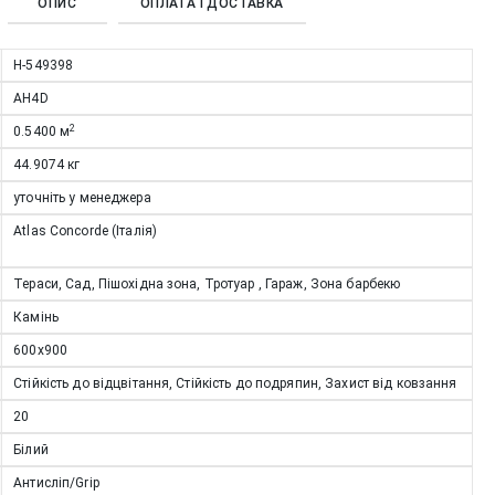
ОПИС
ОПЛАТА І ДОСТАВКА
Н-549398
AH4D
2
0.5400
м
44.9074
кг
уточніть у менеджера
Atlas Concorde (Італія)
Тераси, Сад, Пішохідна зона, Тротуар , Гараж, Зона барбекю
Камінь
600x900
Стійкість до відцвітання, Стійкість до подряпин, Захист від ковзання
20
Білий
Антисліп/Grip