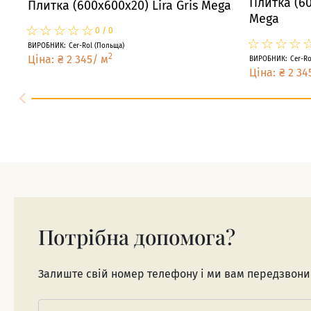
Плитка (60
Плитка (600x600x20) Lira Gris Mega
Mega
☆
★
☆
★
☆
★
☆
★
☆
★
0
/
0
☆
★
☆
★
☆
★
☆
★
ВИРОБНИК
:
Cer-Rol
(
Польща
)
2
Ціна
:
₴
2 345
/
м
ВИРОБНИК
:
Cer-Ro
Ціна
:
₴
2 34
Потрібна допомога?
Залиште свій номер телефону і ми вам передзвон