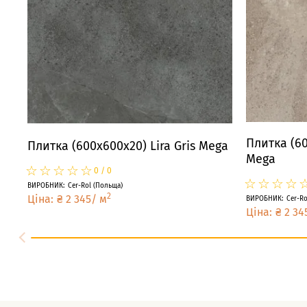
Плитка (60
Плитка (600x600x20) Lira Gris Mega
Mega
☆
★
☆
★
☆
★
☆
★
☆
★
0
/
0
☆
★
☆
★
☆
★
☆
★
ВИРОБНИК
:
Cer-Rol
(
Польща
)
2
Ціна
:
₴
2 345
/
м
ВИРОБНИК
:
Cer-Ro
Ціна
:
₴
2 34