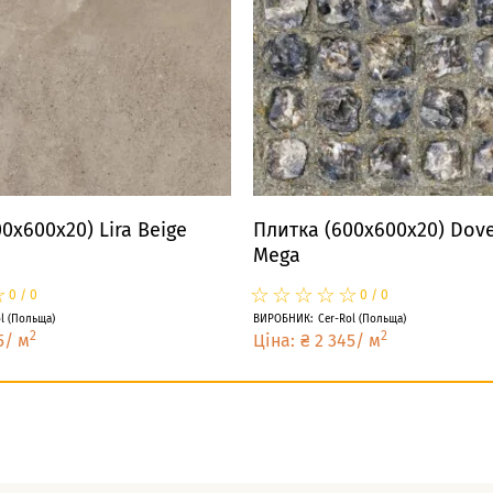
0x600x20) Lira Beige
Плитка (600x600x20) Dove
Mega
☆
★
☆
★
☆
★
☆
★
☆
★
☆
★
0
/
0
0
/
0
l
(
Польща
)
ВИРОБНИК
:
Cer-Rol
(
Польща
)
2
2
5
/
м
Ціна
:
₴
2 345
/
м