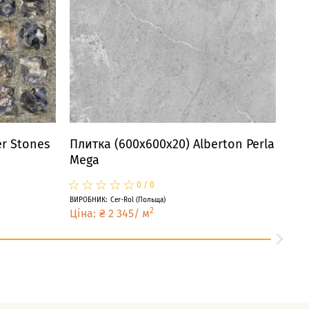
r Stones
Плитка (600x600x20) Alberton Perla
Mega
☆
★
☆
★
☆
★
☆
★
☆
★
0
/
0
ВИРОБНИК
:
Cer-Rol
(
Польща
)
2
Ціна
:
₴
2 345
/
м