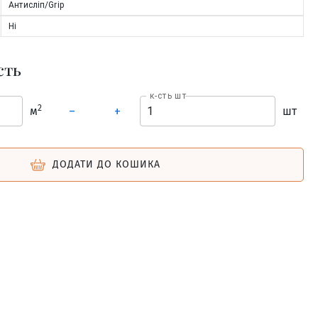
Антисліп/Grip
Ні
сть
к-сть шт
2
м
шт
–
+
ДОДАТИ ДО КОШИКА