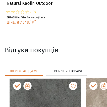
Natural Kaolin Outdoor
☆
★
☆
★
☆
★
☆
★
☆
★
0
/
0
ВИРОБНИК
:
Atlas Concorde
(
Італія
)
2
Ціна
:
₴
7 348
/
м
Відгуки покупців
МИ РЕКОМЕНДУЄМО
ПЕРЕГЛЯНУТІ ТОВАРИ