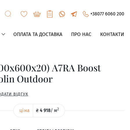
+38077 6060 200
ОПЛАТА ТА ДОСТАВКА
ПРО НАС
КОНТАКТИ
00x600x20) A7RA Boost
olin Outdoor
ОДАТИ ВІДГУК
2
ціна
₴
4 918
/
м