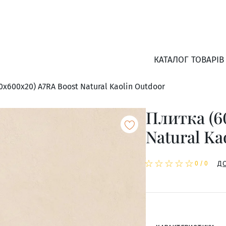
КАТАЛОГ ТОВАРІВ
0x600x20) A7RA Boost Natural Kaolin Outdoor
Плитка (6
Natural Ka
☆
★
☆
★
☆
★
☆
★
☆
★
Д
0
/
0