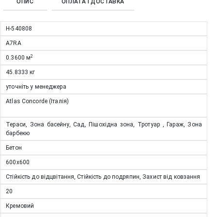
ОПИС
ОПЛАТА І ДОСТАВКА
Н-540808
A7RA
2
0.3600
м
45.8333
кг
уточніть у менеджера
Atlas Concorde (Італія)
Тераси, Зона басейну, Сад, Пішохідна зона, Тротуар , Гараж, Зона
барбекю
Бетон
600x600
Стійкість до відцвітання, Стійкість до подряпин, Захист від ковзання
20
Кремовий