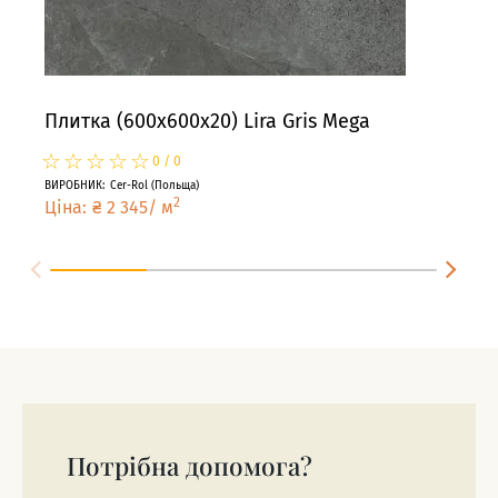
Плитка (600x600x20) Lira Gris Mega
Пли
☆
★
☆
★
☆
★
☆
★
☆
★
☆
★
0
/
0
ВИРОБНИК
:
Cer-Rol
(
Польща
)
ВИРО
2
Ціна
:
₴
2 345
/
м
Цін
Потрібна допомога?