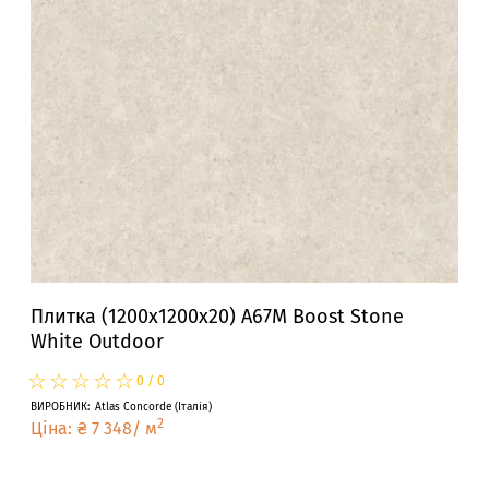
Плитка (1200x1200x20) A67M Boost Stone
White Outdoor
☆
★
☆
★
☆
★
☆
★
☆
★
0
/
0
ВИРОБНИК
:
Atlas Concorde
(
Італія
)
2
Ціна
:
₴
7 348
/
м