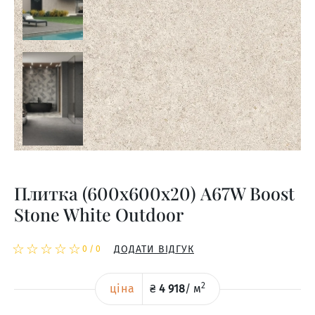
Плитка (600x600x20) A67W Boost
Stone White Outdoor
☆
★
☆
★
☆
★
☆
★
☆
★
ДОДАТИ ВІДГУК
0
/
0
2
ціна
₴
4 918
/
м