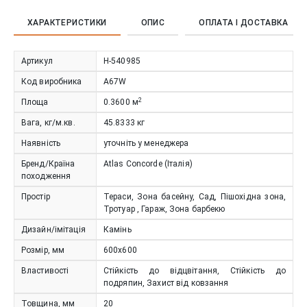
ХАРАКТЕРИСТИКИ
ОПИС
ОПЛАТА І ДОСТАВКА
Артикул
Н-540985
Код виробника
A67W
2
Площа
0.3600
м
Вага, кг/м.кв.
45.8333
кг
Наявність
уточніть у менеджера
Бренд/Країна
Atlas Concorde (Італія)
походження
Простір
Тераси, Зона басейну, Сад, Пішохідна зона,
Тротуар , Гараж, Зона барбекю
Дизайн/імітація
Камінь
Розмір, мм
600x600
Властивості
Стійкість до відцвітання, Стійкість до
подряпин, Захист від ковзання
Товщина, мм
20