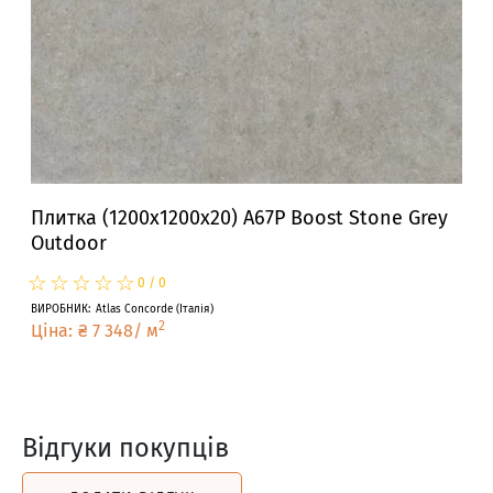
Плитка (1200x1200x20) A67P Boost Stone Grey
Outdoor
☆
★
☆
★
☆
★
☆
★
☆
★
0
/
0
ВИРОБНИК
:
Atlas Concorde
(
Італія
)
2
Ціна
:
₴
7 348
/
м
Відгуки покупців