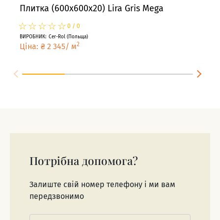
Плитка (600x600x20) Lira Gris Mega
Пли
☆
★
☆
★
☆
★
☆
★
☆
★
☆
★
0
/
0
ВИРОБНИК
:
Cer-Rol
(
Польща
)
ВИРО
2
Ціна
:
₴
2 345
/
м
Цін
Потрібна допомога?
Залиште свій номер телефону і ми вам
передзвонимо