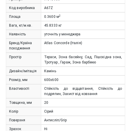
Код виробника
A67Z
2
Площа
0.3600
м
Вага, кг/м.кв.
45.8333
кг
Наявність
уточніть у менеджера
Бренд/Країна
Atlas Concorde (Італія)
походження
Простір
Тераси, Зона басейну, Сад, Пішохідна зона,
Тротуар , Гараж, Зона барбекю
Дизайн/імітація
Камінь
Розмір, мм
600x600
Властивості
Стійкість до відцвітання, Стійкість до
подряпин, Захист від ковзання
Товщина, мм
20
Колір
Сірий
Поверхня
Антисліп/Grip
Зразок
Ні