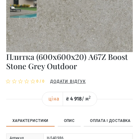
Плитка (600x600x20) A67Z Boost
Stone Grey Outdoor
☆
★
☆
★
☆
★
☆
★
☆
★
ДОДАТИ ВІДГУК
0
/
0
2
ціна
₴
4 918
/
м
ХАРАКТЕРИСТИКИ
ОПИС
ОПЛАТА І ДОСТАВКА
Артикул
Н-540986