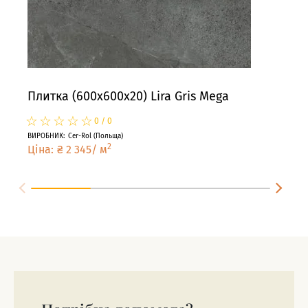
Плитка (600x600x20) Lira Gris Mega
Пли
☆
★
☆
★
☆
★
☆
★
☆
★
☆
★
0
/
0
ВИРОБНИК
:
Cer-Rol
(
Польща
)
ВИРО
2
Ціна
:
₴
2 345
/
м
Цін