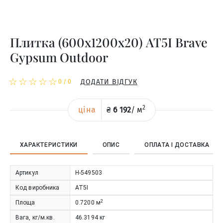
Плитка (600x1200x20) AT5I Brave
Gypsum Outdoor
☆
★
☆
★
☆
★
☆
★
☆
★
ДОДАТИ ВІДГУК
0
/
0
2
ціна
₴
6 192
/
м
ХАРАКТЕРИСТИКИ
ОПИС
ОПЛАТА І ДОСТАВКА
Артикул
Н-549503
Код виробника
AT5I
2
Площа
0.7200
м
Вага, кг/м.кв.
46.3194
кг