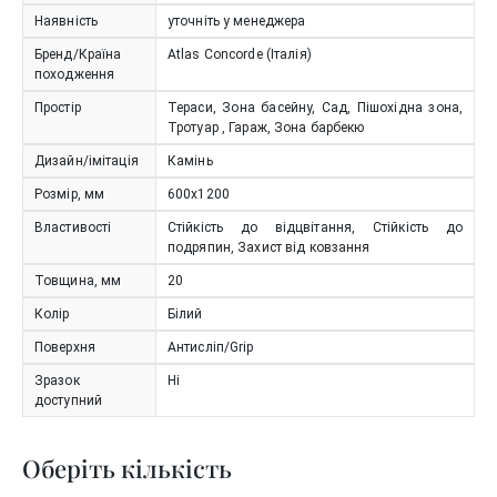
Наявність
уточніть у менеджера
Бренд/Країна
Atlas Concorde (Італія)
походження
Простір
Тераси, Зона басейну, Сад, Пішохідна зона,
Тротуар , Гараж, Зона барбекю
Дизайн/імітація
Камінь
Розмір, мм
600x1200
Властивості
Стійкість до відцвітання, Стійкість до
подряпин, Захист від ковзання
Товщина, мм
20
Колір
Білий
Поверхня
Антисліп/Grip
Зразок
Ні
доступний
Оберіть кількість