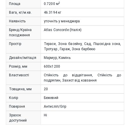
2
Площа
0.7200
м
Вага, кг/м.кв.
46.3194
кг
Наявність
уточніть у менеджера
Бренд/Країна
Atlas Concorde (Італія)
походження
Простір
Тераси, Зона басейну, Сад, Пішохідна зона,
Тротуар , Гараж, Зона барбекю
Дизайн/імітація
Мармур, Камінь
Розмір, мм
600x1200
Властивості
Стійкість до відцвітання, Стійкість до
подряпин, Захист від ковзання
Товщина, мм
20
Колір
Бежевий
Поверхня
Антисліп/Grip
Зразок
Ні
доступний