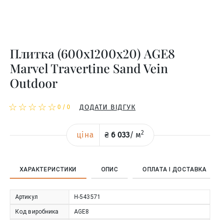
Плитка (600x1200x20) AGE8
Marvel Travertine Sand Vein
Outdoor
☆
★
☆
★
☆
★
☆
★
☆
★
ДОДАТИ ВІДГУК
0
/
0
2
ціна
₴
6 033
/
м
ХАРАКТЕРИСТИКИ
ОПИС
ОПЛАТА І ДОСТАВКА
Артикул
Н-543571
Код виробника
AGE8