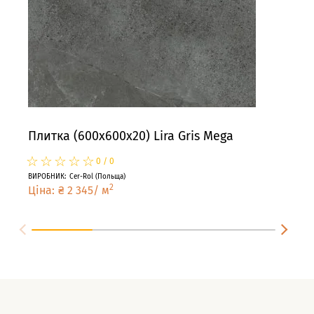
Плитка (600x600x20) Lira Gris Mega
Пли
☆
★
☆
★
☆
★
☆
★
☆
★
☆
★
0
/
0
ВИРОБНИК
:
Cer-Rol
(
Польща
)
ВИРО
2
Ціна
:
₴
2 345
/
м
Цін