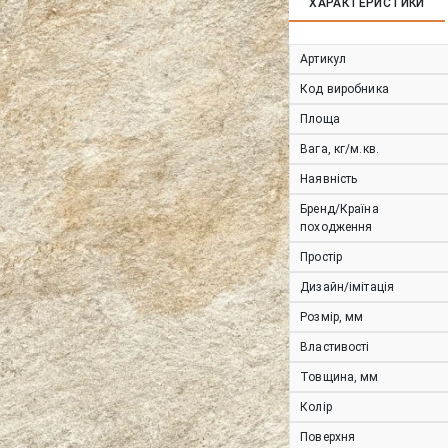
ХАРАКТЕРИСТИКИ
Артикул
Код виробника
Площа
Вага, кг/м.кв.
Наявність
Бренд/Країна
походження
Простір
Дизайн/імітація
Розмір, мм
Властивості
Товщина, мм
Колір
Поверхня