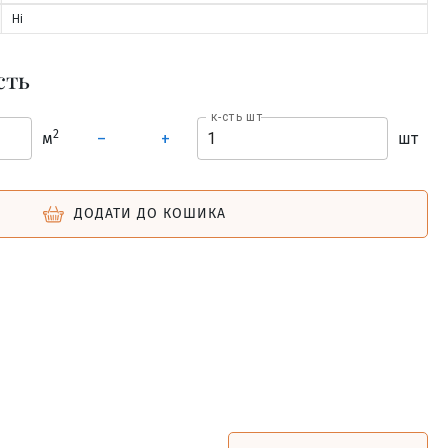
Ні
сть
к-сть шт
2
м
шт
–
+
ДОДАТИ ДО КОШИКА