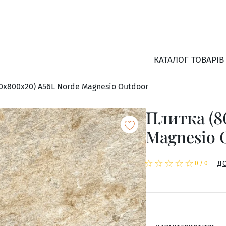
КАТАЛОГ ТОВАРІВ
0x800x20) A56L Norde Magnesio Outdoor
Плитка (8
Magnesio 
☆
★
☆
★
☆
★
☆
★
☆
★
Д
0
/
0