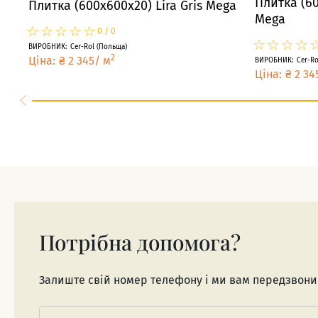
Плитка (60
Плитка (600x600x20) Lira Gris Mega
Mega
☆
★
☆
★
☆
★
☆
★
☆
★
0
/
0
☆
★
☆
★
☆
★
☆
★
ВИРОБНИК
:
Cer-Rol
(
Польща
)
2
Ціна
:
₴
2 345
/
м
ВИРОБНИК
:
Cer-Ro
Ціна
:
₴
2 34
Потрібна допомога?
Залиште свій номер телефону і ми вам передзвон