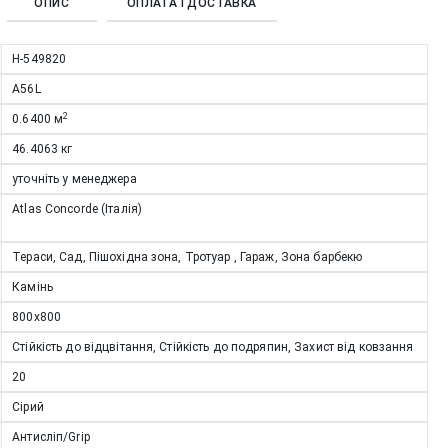
ОПИС
ОПЛАТА І ДОСТАВКА
Н-549820
A56L
2
0.6400
м
46.4063
кг
уточніть у менеджера
Atlas Concorde (Італія)
Тераси, Сад, Пішохідна зона, Тротуар , Гараж, Зона барбекю
Камінь
800x800
Стійкість до відцвітання, Стійкість до подряпин, Захист від ковзання
20
Сірий
Антисліп/Grip