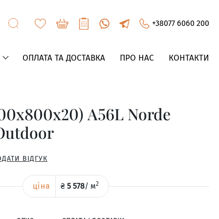
+38077 6060 200
ОПЛАТА ТА ДОСТАВКА
ПРО НАС
КОНТАКТИ
00x800x20) A56L Norde
Outdoor
ОДАТИ ВІДГУК
2
ціна
₴
5 578
/
м