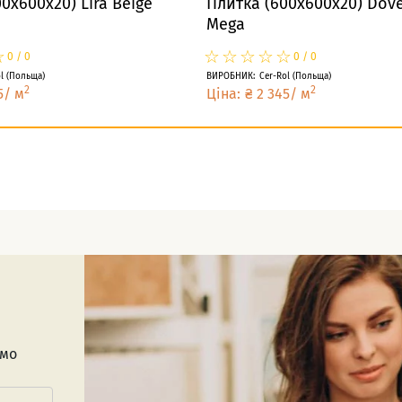
0x600x20) Lira Beige
Плитка (600x600x20) Dove
Mega
☆
★
☆
★
☆
★
☆
★
☆
★
☆
★
0
/
0
0
/
0
l
(
Польща
)
ВИРОБНИК
:
Cer-Rol
(
Польща
)
2
2
5
/
м
Ціна
:
₴
2 345
/
м
имо