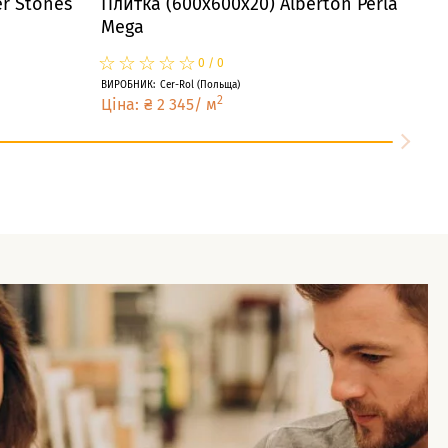
r Stones
Плитка (600x600x20) Alberton Perla
Mega
☆
★
☆
★
☆
★
☆
★
☆
★
0
/
0
ВИРОБНИК
:
Cer-Rol
(
Польща
)
2
Ціна
:
₴
2 345
/
м