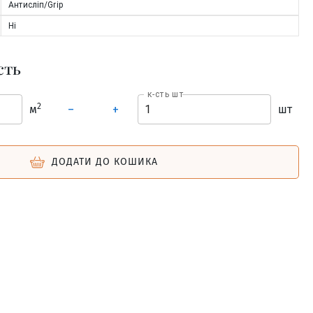
Антисліп/Grip
Ні
сть
к-сть шт
2
м
шт
–
+
ДОДАТИ ДО КОШИКА