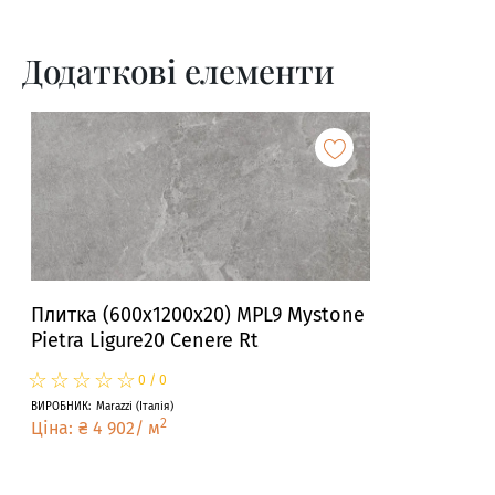
Додаткові елементи
Плитка (600x1200x20) MPL9 Mystone
Pietra Ligure20 Cenere Rt
☆
★
☆
★
☆
★
☆
★
☆
★
0
/
0
ВИРОБНИК
:
Marazzi
(
Італія
)
2
Ціна
:
₴
4 902
/
м