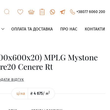
+38077 6060 200
ОПЛАТА ТА ДОСТАВКА
ПРО НАС
КОНТАКТИ
00x600x20) MPLG Mystone
ure20 Cenere Rt
ОДАТИ ВІДГУК
2
ціна
₴
4 675
/
м