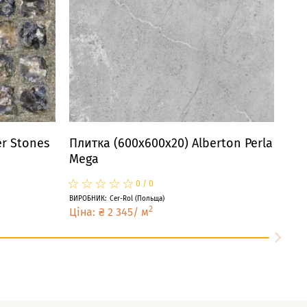
r Stones
Плитка (600x600x20) Alberton Perla
Mega
☆
★
☆
★
☆
★
☆
★
☆
★
0
/
0
ВИРОБНИК
:
Cer-Rol
(
Польща
)
2
Ціна
:
₴
2 345
/
м