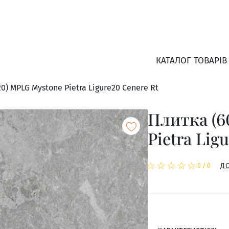
КАТАЛОГ ТОВАРІВ
0) MPLG Mystone Pietra Ligure20 Cenere Rt
Плитка (6
Pietra Lig
☆
★
☆
★
☆
★
☆
★
☆
★
Д
0
/
0