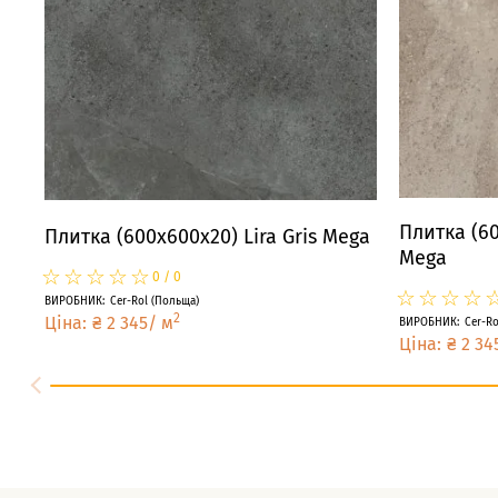
Плитка (60
Плитка (600x600x20) Lira Gris Mega
Mega
☆
★
☆
★
☆
★
☆
★
☆
★
0
/
0
☆
★
☆
★
☆
★
☆
★
ВИРОБНИК
:
Cer-Rol
(
Польща
)
2
Ціна
:
₴
2 345
/
м
ВИРОБНИК
:
Cer-Ro
Ціна
:
₴
2 34