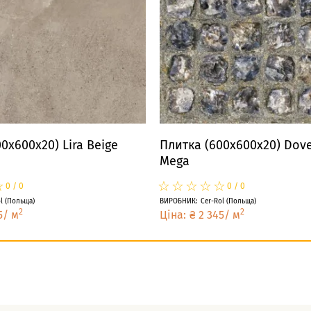
0x600x20) Lira Beige
Плитка (600x600x20) Dove
Mega
☆
★
☆
★
☆
★
☆
★
☆
★
☆
★
0
/
0
0
/
0
l
(
Польща
)
ВИРОБНИК
:
Cer-Rol
(
Польща
)
2
2
5
/
м
Ціна
:
₴
2 345
/
м