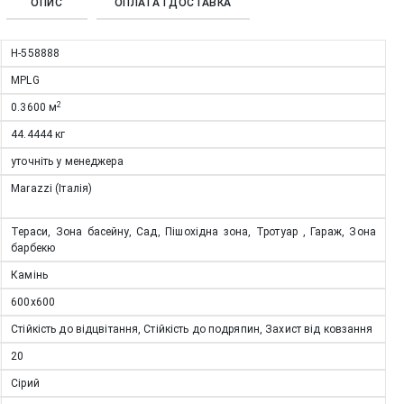
ОПИС
ОПЛАТА І ДОСТАВКА
Н-558888
MPLG
2
0.3600
м
44.4444
кг
уточніть у менеджера
Marazzi (Італія)
Тераси, Зона басейну, Сад, Пішохідна зона, Тротуар , Гараж, Зона
барбекю
Камінь
600x600
Стійкість до відцвітання, Стійкість до подряпин, Захист від ковзання
20
Сірий