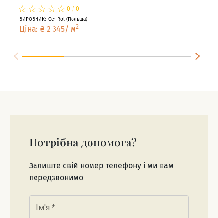
☆
★
☆
★
☆
★
☆
★
☆
★
☆
★
0
/
0
ВИРОБНИК
:
Cer-Rol
(
Польща
)
ВИРО
2
Ціна
:
₴
2 345
/
м
Цін
Потрібна допомога?
Залиште свій номер телефону і ми вам
передзвонимо
Ім'я
*