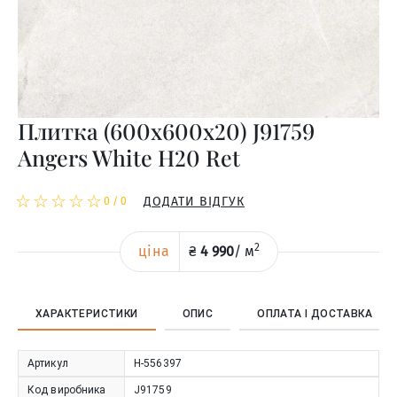
Плитка (600x600x20) J91759
Angers White H20 Ret
☆
★
☆
★
☆
★
☆
★
☆
★
ДОДАТИ ВІДГУК
0
/
0
2
ціна
₴
4 990
/
м
ХАРАКТЕРИСТИКИ
ОПИС
ОПЛАТА І ДОСТАВКА
Артикул
Н-556397
Код виробника
J91759