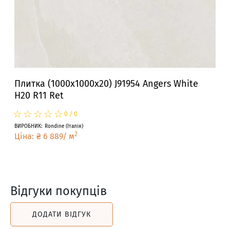
Плитка (1000x1000x20) J91954 Angers White
H20 R11 Ret
☆
★
☆
★
☆
★
☆
★
☆
★
0
/
0
ВИРОБНИК
:
Rondine
(
Італія
)
2
Ціна
:
₴
6 889
/
м
Відгуки покупців
ДОДАТИ ВІДГУК