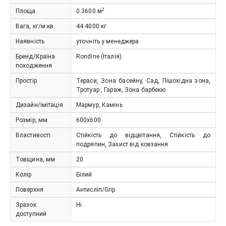
2
Площа
0.3600
м
Вага, кг/м.кв.
44.4000
кг
Наявність
уточніть у менеджера
Бренд/Країна
Rondine (Італія)
походження
Простір
Тераси, Зона басейну, Сад, Пішохідна зона,
Тротуар , Гараж, Зона барбекю
Дизайн/імітація
Мармур, Камінь
Розмір, мм
600x600
Властивості
Стійкість до відцвітання, Стійкість до
подряпин, Захист від ковзання
Товщина, мм
20
Колір
Білий
Поверхня
Антисліп/Grip
Зразок
Ні
доступний