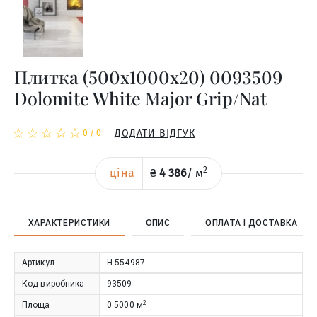
Плитка (500x1000x20) 0093509
Dolomite White Major Grip/Nat
☆
★
☆
★
☆
★
☆
★
☆
★
ДОДАТИ ВІДГУК
0
/
0
2
ціна
₴
4 386
/
м
ХАРАКТЕРИСТИКИ
ОПИС
ОПЛАТА І ДОСТАВКА
Артикул
Н-554987
Код виробника
93509
2
Площа
0.5000
м