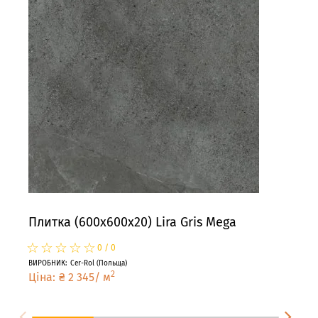
Плитка (600x600x20) Lira Gris Mega
Пли
☆
★
☆
★
☆
★
☆
★
☆
★
☆
★
0
/
0
ВИРОБНИК
:
Cer-Rol
(
Польща
)
ВИРО
2
Ціна
:
₴
2 345
/
м
Цін