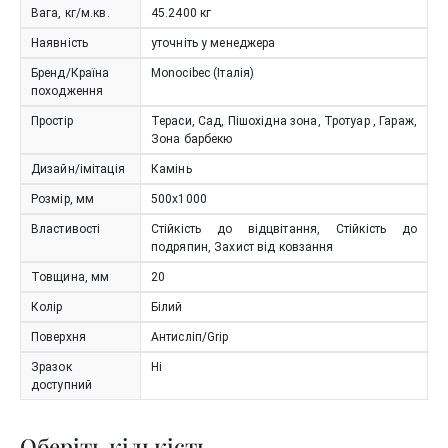
Вага, кг/м.кв.
45.2400
кг
Наявність
уточніть у менеджера
Бренд/Країна
Monocibec (Італія)
походження
Простір
Тераси, Сад, Пішохідна зона, Тротуар , Гараж,
Зона барбекю
Дизайн/імітація
Камінь
Розмір, мм
500x1000
Властивості
Стійкість до відцвітання, Стійкість до
подряпин, Захист від ковзання
Товщина, мм
20
Колір
Білий
Поверхня
Антисліп/Grip
Зразок
Ні
доступний
Оберіть кількість