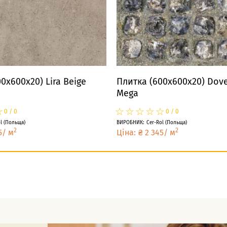
0x600x20) Lira Beige
Плитка (600x600x20) Dove
Mega
☆
★
☆
★
☆
★
☆
★
☆
★
☆
★
0
/
0
0
/
0
l
(
Польща
)
ВИРОБНИК
:
Cer-Rol
(
Польща
)
2
2
5
/
м
Ціна
:
₴
2 345
/
м