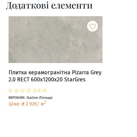
Додаткові елементи
Плитка керамогранітна Pizarra Grey
2.0 RECT 600x1200x20 StarGres
☆
★
☆
★
☆
★
☆
★
☆
★
0
/
0
ВИРОБНИК
:
StarGres
(
Польща
)
2
Ціна
:
₴
2 926
/
м