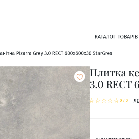
КАТАЛОГ ТОВАРІВ
нітна Pizarra Grey 3.0 RECT 600x600x30 StarGres
Плитка ке
3.0 RECT 
☆
★
☆
★
☆
★
☆
★
☆
★
Д
0
/
0