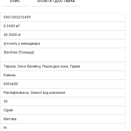
ОПИС
ОПЛАТА І ДОСТАВКА
5901503210499
2
0.3600
м
43.0500
кг
уточніть у менеджера
StarGres (Польща)
Тераси, Зона басейну, Пішохідна зона, Гараж
Камінь
600х600
Ректифікована, Захист від ковзання
30
Сірий
Матова
Ні