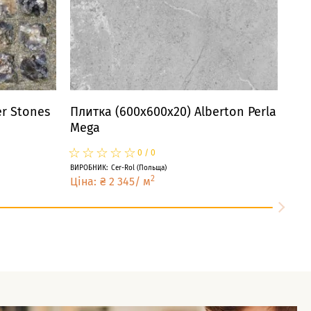
r Stones
Плитка (600x600x20) Alberton Perla
Mega
☆
★
☆
★
☆
★
☆
★
☆
★
0
/
0
ВИРОБНИК
:
Cer-Rol
(
Польща
)
2
Ціна
:
₴
2 345
/
м