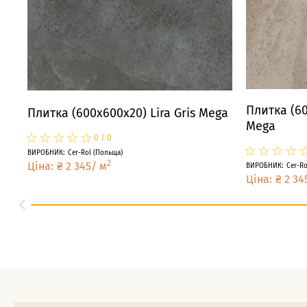
Плитка (60
Плитка (600x600x20) Lira Gris Mega
Mega
☆
★
☆
★
☆
★
☆
★
☆
★
0
/
0
☆
★
☆
★
☆
★
☆
★
ВИРОБНИК
:
Cer-Rol
(
Польща
)
2
Ціна
:
₴
2 345
/
м
ВИРОБНИК
:
Cer-Ro
Ціна
:
₴
2 34