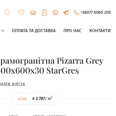
+38077 6060 200
ОПЛАТА ТА ДОСТАВКА
ПРО НАС
КОНТАКТИ
рамогранітна Pizarra Grey
600x600x30 StarGres
ОДАТИ ВІДГУК
2
ціна
₴
2 787
/
м