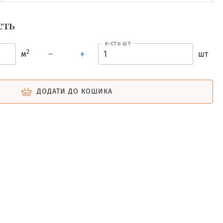
сть
к-сть шт
2
м
шт
–
+
ДОДАТИ ДО КОШИКА