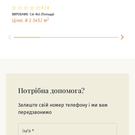
☆
★
☆
★
☆
★
☆
★
☆
★
☆
★
0
/
0
ВИРОБНИК
:
Cer-Rol
(
Польща
)
ВИРО
2
Ціна
:
₴
2 345
/
м
Цін
Потрібна допомога?
Залиште свій номер телефону і ми вам
передзвонимо
Ім'я
*