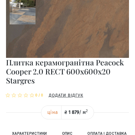
Плитка керамогранітна Peacock
Cooper 2.0 RECT 600x600x20
Stargres
☆
★
☆
★
☆
★
☆
★
☆
★
ДОДАТИ ВІДГУК
0
/
0
2
ціна
₴
1 879
/
м
ХАРАКТЕРИСТИКИ
ОПИС
ОПЛАТА І ДОСТАВКА