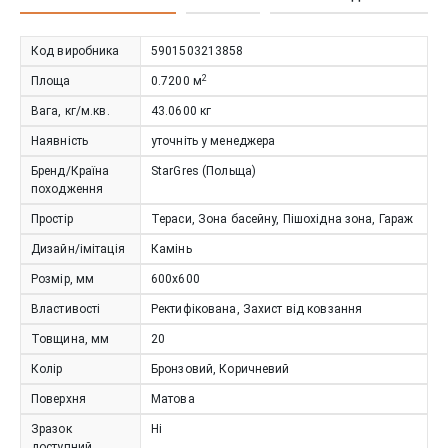
Код виробника
5901503213858
2
Площа
0.7200
м
Вага, кг/м.кв.
43.0600
кг
Наявність
уточніть у менеджера
Бренд/Країна
StarGres (Польща)
походження
Простір
Тераси, Зона басейну, Пішохідна зона, Гараж
Дизайн/імітація
Камінь
Розмір, мм
600х600
Властивості
Ректифікована, Захист від ковзання
Товщина, мм
20
Колір
Бронзовий, Коричневий
Поверхня
Матова
Зразок
Ні
доступний