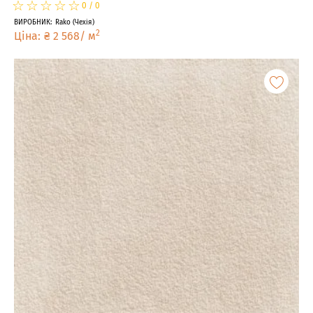
☆
★
☆
★
☆
★
☆
★
☆
★
0
/
0
ВИРОБНИК
:
Rako
(
Чехія
)
2
Ціна
:
₴
2 568
/
м