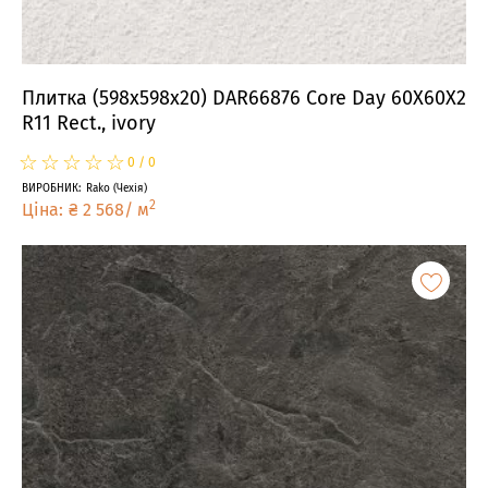
Плитка (598x598x20) DAR66876 Core Day 60X60X2
R11 Rect., ivory
☆
★
☆
★
☆
★
☆
★
☆
★
0
/
0
ВИРОБНИК
:
Rako
(
Чехія
)
2
Ціна
:
₴
2 568
/
м