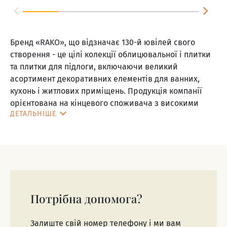
Бренд «RAKO», що відзначає 130-й ювілей свого
створення - це цілі колекції облицювальної і плитки
та плитки для підлоги, включаючи великий
асортимент декоративних елементів для ванних,
кухонь і житлових приміщень. Продукція компанії
орієнтована на кінцевого споживача з високими
ДЕТАЛЬНІШЕ
вимоги до дизайну та споживчої вартості
пропонованих матеріалів. Виробництво кераміки
«RAKO» було відкрито в 1883 році в м. Раковник.
Асортимент постійно розширювався, починаючи з
вогнетривкої цегли, плитки без глазурі і кінчаючи
глазурованої плитки для підлоги, декораціям,
мозаїкою, спеціальними облицювальними
Потрібна допомога?
матеріалами для будівель та фасадів.
Залиште свій номер телефону і ми вам