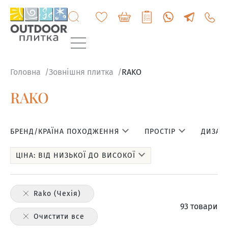
+3807
6060
200
Головна
Зовнішня плитка
RAKO
RAKO
БРЕНД/КРАЇНА ПОХОДЖЕННЯ
ПРОСТІР
ДИЗАЙН
ЦІНА: ВІД НИЗЬКОЇ ДО ВИСОКОЇ
Rako (Чехія)
93 товари
Очистити все