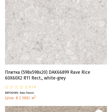
Плитка (598x598x20) DAK66899 Rave Rice
60X60X2 R11 Rect., white-grey
☆
★
☆
★
☆
★
☆
★
☆
★
0
/
0
ВИРОБНИК
:
Rako
(
Чехія
)
2
Ціна
:
₴
2 568
/
м