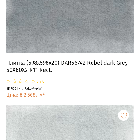
Плитка (598x598x20) DAR66742 Rebel dark Grey
60X60X2 R11 Rect.
☆
★
☆
★
☆
★
☆
★
☆
★
0
/
0
ВИРОБНИК
:
Rako
(
Чехія
)
2
Ціна
:
₴
2 568
/
м