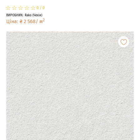
☆
★
☆
★
☆
★
☆
★
☆
★
0
/
0
ВИРОБНИК
:
Rako
(
Чехія
)
2
Ціна
:
₴
2 568
/
м