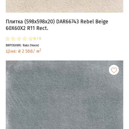
Плитка (598x598x20) DAR66743 Rebel Beige
60X60X2 R11 Rect.
☆
★
☆
★
☆
★
☆
★
☆
★
0
/
0
ВИРОБНИК
:
Rako
(
Чехія
)
2
Ціна
:
₴
2 568
/
м