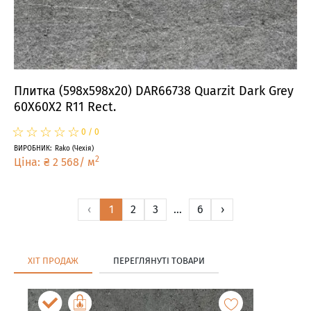
Плитка (598x598x20) DAR66738 Quarzit Dark Grey
60X60X2 R11 Rect.
☆
★
☆
★
☆
★
☆
★
☆
★
0
/
0
ВИРОБНИК
:
Rako
(
Чехія
)
2
Ціна
:
₴
2 568
/
м
‹
1
2
3
...
6
›
ХІТ ПРОДАЖ
ПЕРЕГЛЯНУТІ ТОВАРИ