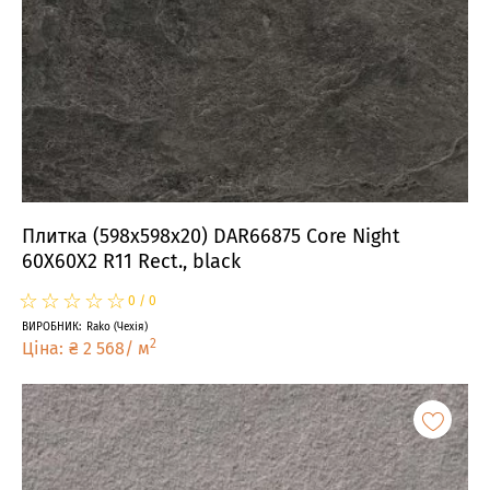
Плитка (598x598x20) DAR66875 Core Night
60X60X2 R11 Rect., black
☆
★
☆
★
☆
★
☆
★
☆
★
0
/
0
ВИРОБНИК
:
Rako
(
Чехія
)
2
Ціна
:
₴
2 568
/
м