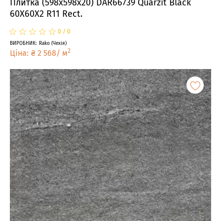
Плитка (598x598x20) DAR66739 Quarzit Black
60X60X2 R11 Rect.
☆
★
☆
★
☆
★
☆
★
☆
★
0
/
0
ВИРОБНИК
:
Rako
(
Чехія
)
2
Ціна
:
₴
2 568
/
м