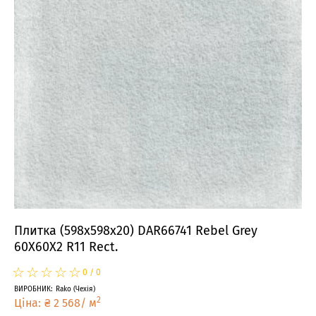
Плитка (598x598x20) DAR66741 Rebel Grey
60X60X2 R11 Rect.
☆
★
☆
★
☆
★
☆
★
☆
★
0
/
0
ВИРОБНИК
:
Rako
(
Чехія
)
2
Ціна
:
₴
2 568
/
м