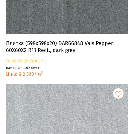
Плитка (598x598x20) DAR66848 Vals Pepper
60X60X2 R11 Rect., dark grey
☆
★
☆
★
☆
★
☆
★
☆
★
0
/
0
ВИРОБНИК
:
Rako
(
Чехія
)
2
Ціна
:
₴
2 568
/
м