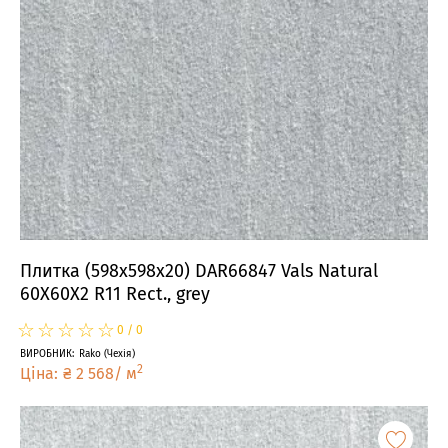
Плитка (598x598x20) DAR66847 Vals Natural
60X60X2 R11 Rect., grey
☆
★
☆
★
☆
★
☆
★
☆
★
0
/
0
ВИРОБНИК
:
Rako
(
Чехія
)
2
Ціна
:
₴
2 568
/
м