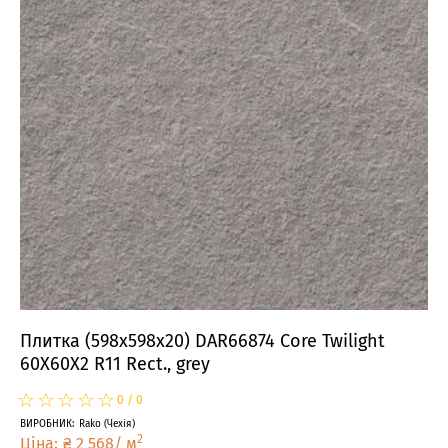
Плитка (598x598x20) DAR66874 Core Twilight
60X60X2 R11 Rect., grey
☆
★
☆
★
☆
★
☆
★
☆
★
0
/
0
ВИРОБНИК
:
Rako
(
Чехія
)
2
Ціна
:
₴
2 568
/
м