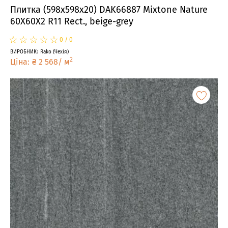
Плитка (598x598x20) DAK66887 Mixtone Nature
60X60X2 R11 Rect., beige-grey
☆
★
☆
★
☆
★
☆
★
☆
★
0
/
0
ВИРОБНИК
:
Rako
(
Чехія
)
2
Ціна
:
₴
2 568
/
м