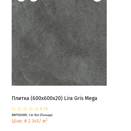
Плитка (600x600x20) Lira Gris Mega
Пли
☆
★
☆
★
☆
★
☆
★
☆
★
☆
★
0
/
0
ВИРОБНИК
:
Cer-Rol
(
Польща
)
ВИРО
2
Ціна
:
₴
2 345
/
м
Цін