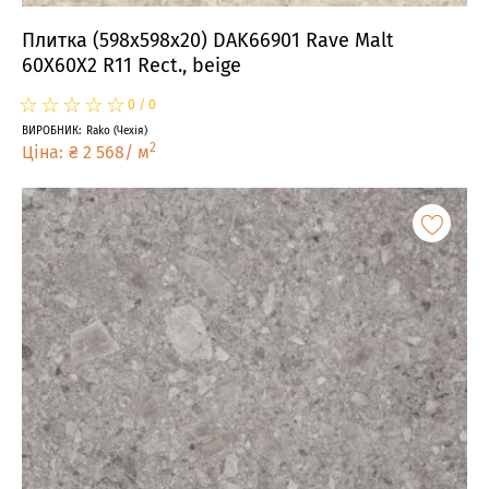
Плитка (598x598x20) DAK66901 Rave Malt
60X60X2 R11 Rect., beige
☆
★
☆
★
☆
★
☆
★
☆
★
0
/
0
ВИРОБНИК
:
Rako
(
Чехія
)
2
Ціна
:
₴
2 568
/
м