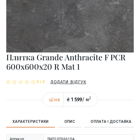
Плитка Grande Anthracite F PCR
600x600x20 R Mat 1
☆
★
☆
★
☆
★
☆
★
☆
★
ДОДАТИ ВІДГУК
0
/
0
2
ціна
₴
1 599
/
м
ХАРАКТЕРИСТИКИ
ОПИС
ОПЛАТА І ДОСТАВКА
Артикул
SMS10F66610A