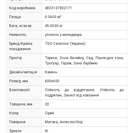
Код виробника
4823107802171
2
Площа
0.3600
м
Вага, кг/м.кв.
45.0000
кг
Наявність
уточніть у менеджера
Бренд/Країна
TEO Ceramics (Україна)
походження
Простір
Тераси, Зона басейну, Сад, Пішохідна зона,
Тротуар , Гараж, Зона барбекю
Дизайн/імітація
Камінь
Розмір, мм
600х600
Властивості
Стійкість до відцвітання, Стійкість до
подряпин, Захист від ковзання
Товщина, мм
20
Колір
Сірий
Поверхня
Матова, Антисліп/Grip
Зразок
Ні