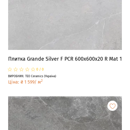
Плитка Grande Silver F PCR 600x600x20 R Mat 1
☆
★
☆
★
☆
★
☆
★
☆
★
0
/
0
ВИРОБНИК
:
TEO Ceramics
(
Україна
)
2
Ціна
:
₴
1 599
/
м