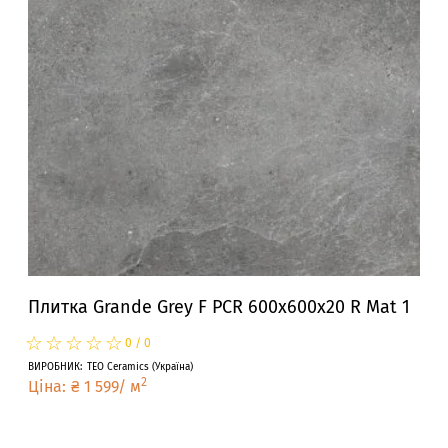
Плитка Grande Grey F PCR 600x600x20 R Mat 1
☆
★
☆
★
☆
★
☆
★
☆
★
0
/
0
ВИРОБНИК
:
TEO Ceramics
(
Україна
)
2
Ціна
:
₴
1 599
/
м