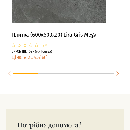
Плитка (600x600x20) Lira Gris Mega
Пли
☆
★
☆
★
☆
★
☆
★
☆
★
☆
★
0
/
0
ВИРОБНИК
:
Cer-Rol
(
Польща
)
ВИРО
2
Ціна
:
₴
2 345
/
м
Цін
Потрібна допомога?