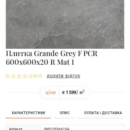
Плитка Grande Grey F PCR
600x600x20 R Mat 1
☆
★
☆
★
☆
★
☆
★
☆
★
ДОДАТИ ВІДГУК
0
/
0
2
ціна
₴
1 599
/
м
ХАРАКТЕРИСТИКИ
ОПИС
ОПЛАТА І ДОСТАВКА
Артикул
SMS19F66610A