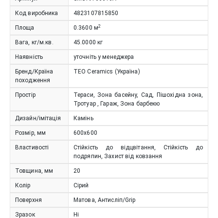
Код виробника
4823107815850
2
Площа
0.3600
м
Вага, кг/м.кв.
45.0000
кг
Наявність
уточніть у менеджера
Бренд/Країна
TEO Ceramics (Україна)
походження
Простір
Тераси, Зона басейну, Сад, Пішохідна зона,
Тротуар , Гараж, Зона барбекю
Дизайн/імітація
Камінь
Розмір, мм
600х600
Властивості
Стійкість до відцвітання, Стійкість до
подряпин, Захист від ковзання
Товщина, мм
20
Колір
Сірий
Поверхня
Матова, Антисліп/Grip
Зразок
Ні