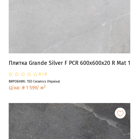
Плитка Grande Silver F PCR 600x600x20 R Mat 1
☆
★
☆
★
☆
★
☆
★
☆
★
0
/
0
ВИРОБНИК
:
TEO Ceramics
(
Україна
)
2
Ціна
:
₴
1 599
/
м