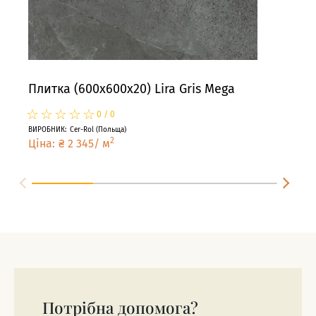
Плитка (600x600x20) Lira Gris Mega
Пли
☆
★
☆
★
☆
★
☆
★
☆
★
☆
★
0
/
0
ВИРОБНИК
:
Cer-Rol
(
Польща
)
ВИРО
2
Ціна
:
₴
2 345
/
м
Цін
Потрібна допомога?